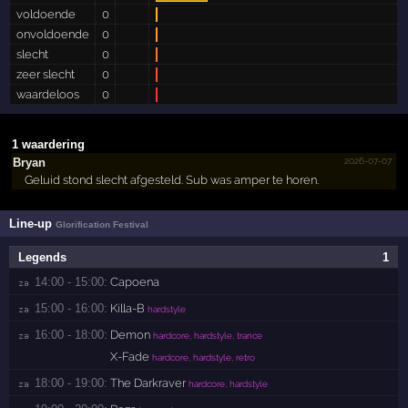
voldoende
0
onvoldoende
0
slecht
0
zeer slecht
0
waardeloos
0
1 waardering
2026-07-07
Bryan
Geluid stond slecht afgesteld. Sub was amper te horen.
Line-up
Glorification Festival
Legends
1
14:00 - 15:00:
Capoena
za 
15:00 - 16:00:
Killa-B
za 
hardstyle
16:00 - 18:00:
Demon
za 
hardcore, hardstyle, trance
X-Fade
hardcore, hardstyle, retro
18:00 - 19:00:
The Darkraver
za 
hardcore, hardstyle