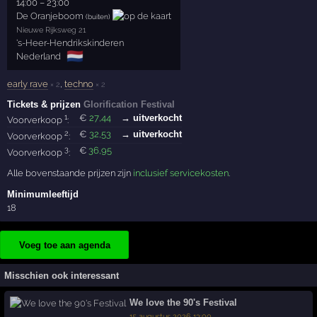
14:00
–
23:00
De Oranjeboom
(buiten)
Nieuwe Rijksweg 21
's-Heer-Hendrikskinderen
🇳🇱
Nederland
early rave
,
techno
× 2
× 2
Tickets & prijzen
Glorification Festival
1
€
27
,44
→ uitverkocht
Voorverkoop
:
2
€
32
,53
→ uitverkocht
Voorverkoop
:
3
€
36
,95
Voorverkoop
:
Alle bovenstaande prijzen zijn
inclusief servicekosten
.
Minimumleeftijd
18
Voeg toe aan agenda
Misschien ook interessant
We love the 90's Festival
15 augustus 2026 13:00