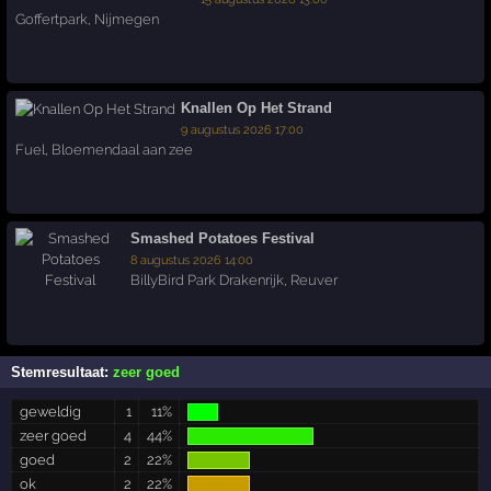
Goffertpark
,
Nijmegen
Knallen Op Het Strand
9 augustus 2026 17:00
Fuel
,
Bloemendaal aan zee
Smashed Potatoes Festival
8 augustus 2026 14:00
BillyBird Park Drakenrijk
,
Reuver
Stemresultaat:
zeer goed
geweldig
1
11%
zeer goed
4
44%
goed
2
22%
ok
2
22%