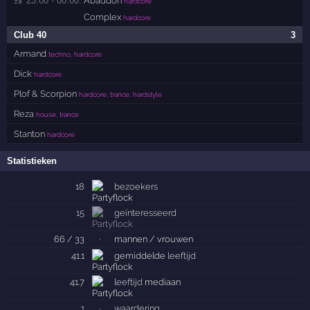
23:00 - 00:00:
Abaddon
za 
hardcore
Complex
hardcore
Club 40
3
Armand
techno, hardcore
Dick
hardcore
Plof & Scorpion
hardcore, trance, hardstyle
Reza
house, trance
Stanton
hardcore
Statistieken
18
bezoekers
15
geïnteresseerd
66 / 33
·
mannen / vrouwen
41.1
gemiddelde
leeftijd
41.7
leeftijd
mediaan
1
·
waardering