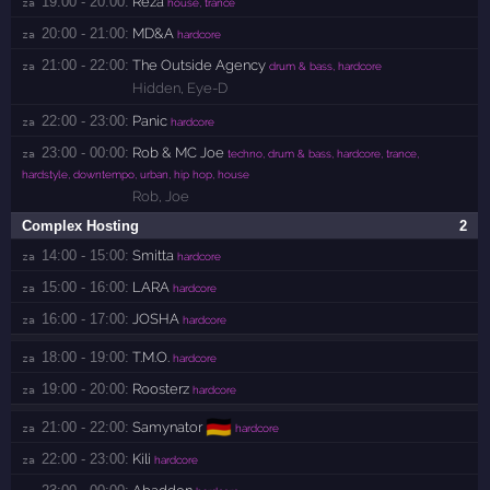
19:00 - 20:00:
Reza
za 
house, trance
20:00 - 21:00:
MD&A
za 
hardcore
21:00 - 22:00:
The Outside Agency
za 
drum & bass, hardcore
Hidden
,
Eye-D
22:00 - 23:00:
Panic
za 
hardcore
23:00 - 00:00:
Rob & MC Joe
za 
techno, drum & bass, hardcore, trance,
hardstyle, downtempo, urban, hip hop, house
Rob
,
Joe
Complex Hosting
2
14:00 - 15:00:
Smitta
za 
hardcore
15:00 - 16:00:
LARA
za 
hardcore
16:00 - 17:00:
JOSHA
za 
hardcore
18:00 - 19:00:
T.M.O.
za 
hardcore
19:00 - 20:00:
Roosterz
za 
hardcore
🇩🇪
21:00 - 22:00:
Samynator
za 
hardcore
22:00 - 23:00:
Kili
za 
hardcore