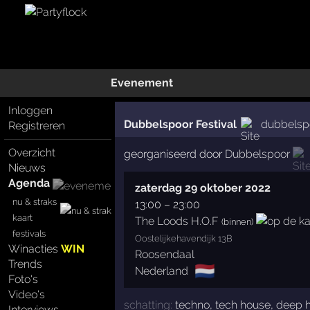
Evenement
Inloggen
Dubbelspoor Festival
dubbelspo
Registreren
Overzicht
georganiseerd door
Dubbelspoor
Nieuws
Agenda
zaterdag 29 oktober 2022
nu & straks
13:00
–
23:00
kaart
The Loods H.O.F
(binnen)
festivals
Oostelijkehavendijk 13B
Winacties
WIN
Roosendaal
Trends
🇳🇱
Nederland
Foto's
Video's
schatting:
techno
,
tech house
,
deep 
Interviews