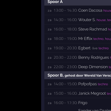
Spoor A
13:00 - 14:30:
Coen Dacosa
za 
house
14:30 - 16:00:
Wouter S.
za 
house, te
16:00 - 18:00:
Steve Rachmad
za 
h
18:00 - 19:00:
Mr Efflix
za 
techno, hou
19:00 - 20:30:
Egbert
za 
· live
techno
20:30 - 22:00:
Benny Rodrigues
za 
22:00 - 23:00:
Deep Dimension
za 
t
Spoor B
,
gehost door Wereld Van Versc
14:00 - 15:00:
Pofpofpas
za 
techno
15:00 - 16:00:
Janick Megroot
za 
te
16:00 - 17:30:
Frigo
za 
Sander van Daale