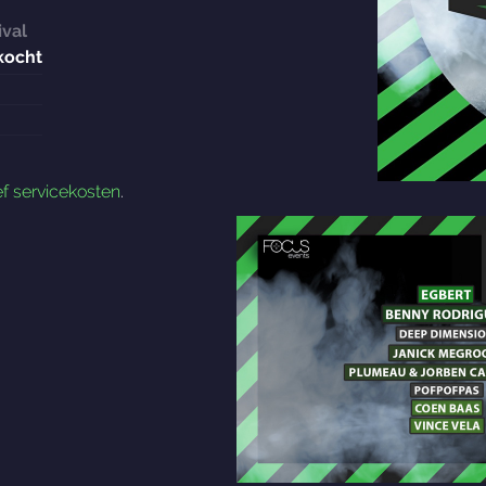
ival
kocht
ef servicekosten
.