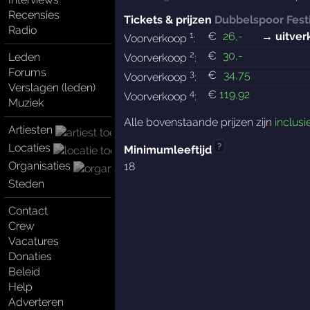
Recensies
Tickets & prijzen
Dubbelspoor Fest
Radio
1
€
26
,-
→ uitver
Voorverkoop
:
2
€
30
,-
Leden
Voorverkoop
:
Forums
3
€
34
,75
Voorverkoop
:
Verslagen (leden)
4
€
119
,92
Voorverkoop
:
Muziek
Alle bovenstaande prijzen zijn
inclusi
Artiesten
?
Locaties
Minimumleeftijd
Organisaties
18
Steden
Contact
Crew
Vacatures
Donaties
Beleid
Help
Adverteren