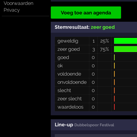
Voorwaarden
Privacy
Voeg toe aan agenda
Stemresultaat:
zeer goed
geweldig
1
25%
zeer goed
3
75%
goed
0
ok
0
voldoende
0
onvoldoende
0
slecht
0
zeer slecht
0
waardeloos
0
Line-up
Dubbelspoor Festival