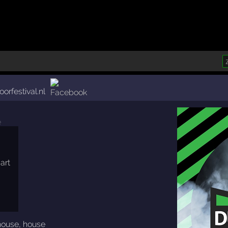
orfestival.nl
house
,
house