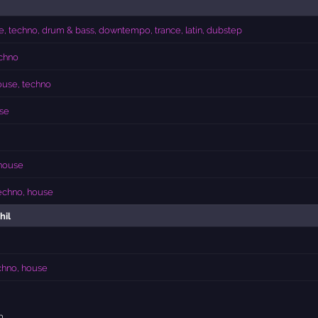
, techno, drum & bass, downtempo, trance, latin, dubstep
chno
ouse, techno
se
house
echno, house
hil
chno, house
n