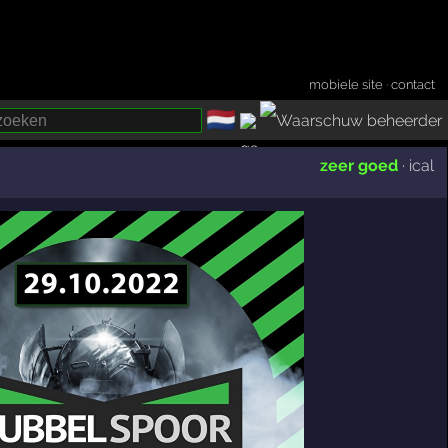
mobiele site
·
contact
🇳🇱
­
zeer goed
·
ical