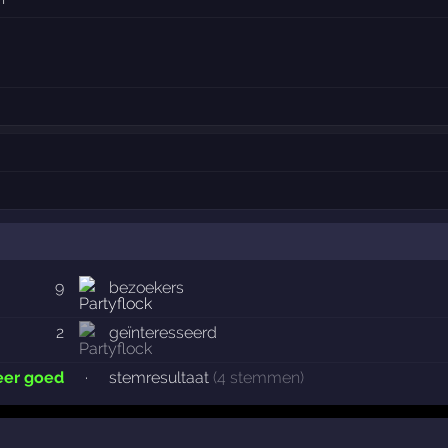
9
bezoekers
2
geïnteresseerd
eer goed
·
stemresultaat
(4 stemmen)