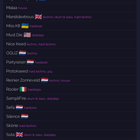
Malaa
house
🇬🇧
Mandidextrous
techno, drum & bass, hard techno
🇺🇦
Miss K8
hardcore
🇺🇸
Must Die
dubstep
Nice Keed
techno, hard techno
🇳🇱
OGUZ
techno
🇳🇱
Partyraiser
hardcore
Protokseed
hard techno, psy
🇳🇱
Reinier Zonneveld
techno, house
🇮🇹
Rooler
hardstyle
SampliFire
drum & bass, dubstep
🇳🇱
Sefa
hardcore
🇳🇱
Silence
Sköne
hard techno
🇬🇧
Sota
drum & bass, dubstep