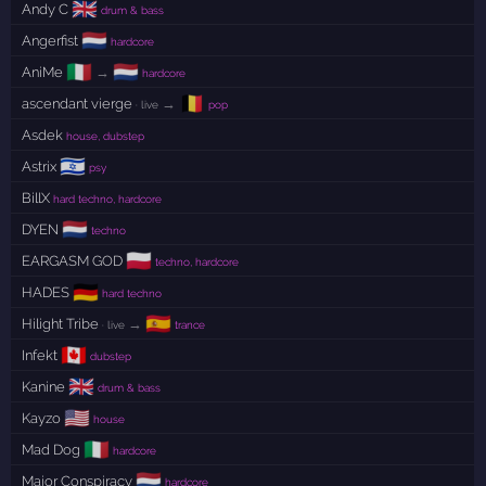
🇬🇧
Andy C
drum & bass
🇳🇱
Angerfist
hardcore
🇮🇹
🇳🇱
AniMe
→
hardcore
🇧🇪
ascendant vierge
→
· live
pop
Asdek
house, dubstep
🇮🇱
Astrix
psy
BillX
hard techno, hardcore
🇳🇱
DYEN
techno
🇵🇱
EARGASM GOD
techno, hardcore
🇩🇪
HADES
hard techno
🇪🇸
Hilight Tribe
→
· live
trance
🇨🇦
Infekt
dubstep
🇬🇧
Kanine
drum & bass
🇺🇸
Kayzo
house
🇮🇹
Mad Dog
hardcore
🇳🇱
Major Conspiracy
hardcore