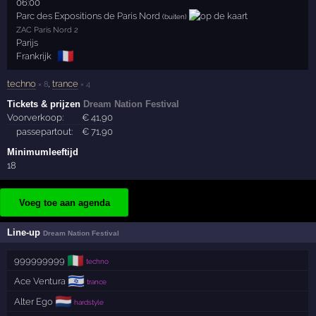
06:00
Parc des Expositions de Paris Nord
(buiten)
ZAC Paris Nord 2
Parijs
🇫🇷
Frankrijk
techno
,
trance
× 8
× 4
Tickets & prijzen
Dream Nation Festival
Voorverkoop:
€
41
,90
passepartout:
€
71
,90
Minimumleeftijd
18
Voeg toe aan agenda
Line-up
Dream Nation Festival
🇮🇹
999999999
techno
🇮🇱
Ace Ventura
trance
🇳🇱
Alter Ego
hardstyle