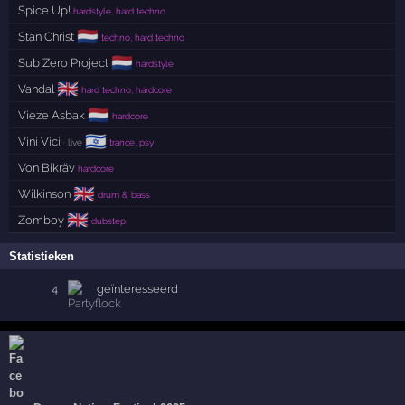
Spice Up!
hardstyle, hard techno
🇳🇱
Stan Christ
techno, hard techno
🇳🇱
Sub Zero Project
hardstyle
🇬🇧
Vandal
hard techno, hardcore
🇳🇱
Vieze Asbak
hardcore
🇮🇱
Vini Vici
· live
trance, psy
Von Bikräv
hardcore
🇬🇧
Wilkinson
drum & bass
🇬🇧
Zomboy
dubstep
Statistieken
4
geïnteresseerd