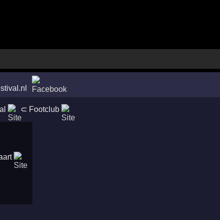
stival.nl
al
⊂
Footclub