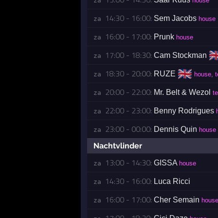
za 
house
14:30 - 16:00:
Sem Jacobs
za 
house
16:00 - 17:00:
Prunk
za 
house
🇬
17:00 - 18:30:
Cam Stockman
za 
🇬🇧
18:30 - 20:00:
RUZE
za 
house, 
20:00 - 22:00:
Mr. Belt & Wezol
za 
t
22:00 - 23:00:
Benny Rodrigues
za 
23:00 - 00:00:
Dennis Quin
za 
house
Nachtvlinder
13:00 - 14:30:
GISSA
za 
house
14:30 - 16:00:
Luca Ricci
za 
16:00 - 17:00:
Cher Semain
za 
hous