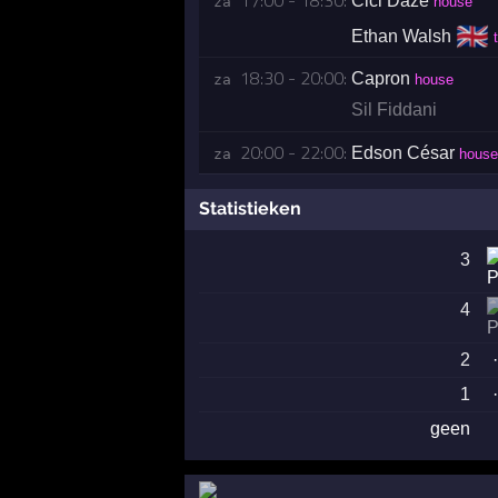
17:00 - 18:30:
Cici Daze
za 
house
🇬🇧
Ethan Walsh
18:30 - 20:00:
Capron
za 
house
Sil Fiddani
20:00 - 22:00:
Edson César
za 
house,
Statistieken
3
4
2
1
geen