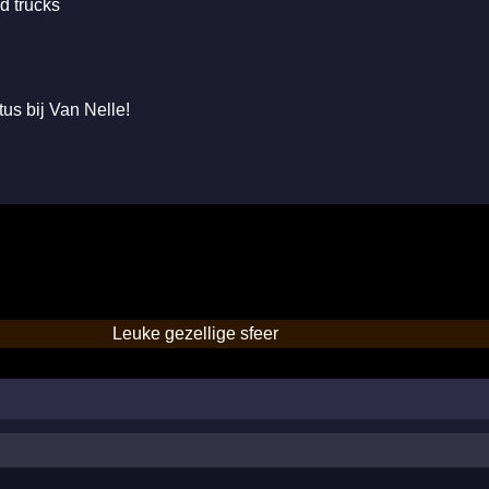
d trucks
us bij Van Nelle!
Leuke gezellige sfeer