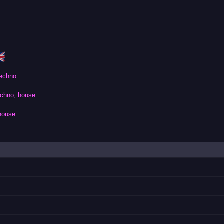
🇧
techno
echno, house
house
e