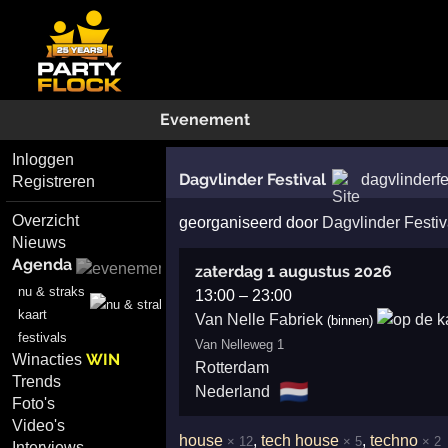
Evenement
Inloggen
Dagvlinder Festival
dagvlinderfe
Registreren
Overzicht
georganiseerd door
Dagvlinder Festiv
Nieuws
Agenda
zaterdag 1 augustus 2026
nu & straks
13:00
–
23:00
kaart
Van Nelle Fabriek
(binnen)
festivals
Van Nelleweg 1
WIN
Winacties
Rotterdam
Trends
🇳🇱
Nederland
Foto's
Video's
house
,
tech house
,
techno
× 12
× 5
× 2
Interviews