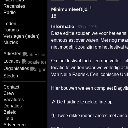
Recensies
?
Minimumleeftijd
Radio
18
Leden
Informatie
·
30 juli 2026
Forums
Deze editie zouden we voor het eerst 
Verslagen (leden)
enthousiast over waren. Met nog maar
Muziek
niet mogelijk zou zijn om het festival
Artiesten
Om het festival toch - en nog vetter -
Locaties
locatie te vinden waar we volledig ac
Organisaties
Van Nelle Fabriek. Een iconische UN
Steden
Contact
Hier bouwen we een compleet Dagvlin
Crew
Vacatures
🎵 De huidige te gekke line-up
Donaties
Beleid
🦋 Twee dikke indoor area's met airco
Help
Adverteren