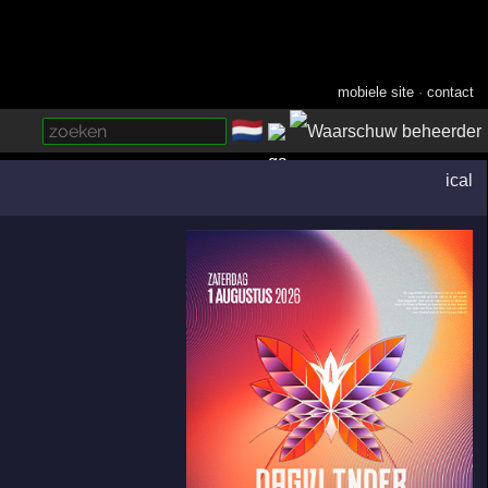
mobiele site
·
contact
🇳🇱
­
ical