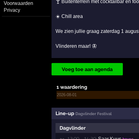
🍸 Buitenterrein met cocktailbar en foo
Voorwaarden
Privacy
☀️ Chill area
We zien jullie graag zaterdag 1 august
Vlinderen maar! 🦋
Voeg toe aan agenda
1 waardering
2026-08-01
Line-up
Dagvlinder Festival
Dagvlinder
13:00 - 14:30:
Saar Kuus