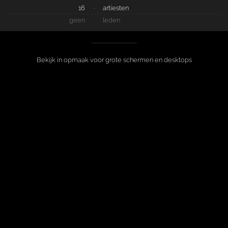
16
·
artiesten
geen
·
leden
Bekijk in opmaak voor grote schermen en desktops