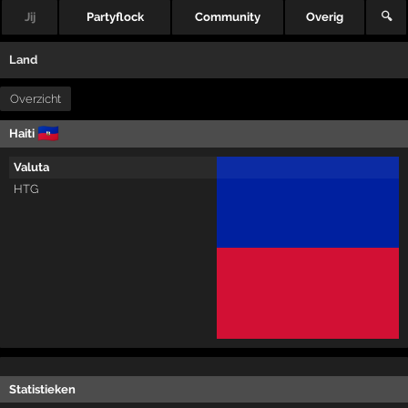
Jij
Partyflock
Community
Overig
🔍
Land
Overzicht
🇭🇹
Haiti
Valuta
HTG
Statistieken