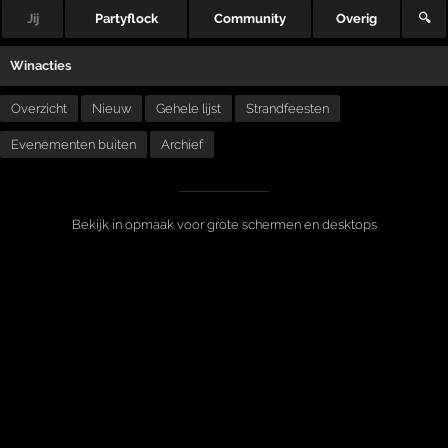
Jij
Partyflock
Community
Overig
🔍
Winacties
Overzicht
Nieuw
Gehele lijst
Strandfeesten
Evenementen buiten
Archief
Bekijk in opmaak voor grote schermen en desktops