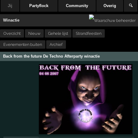
Jij
Partyflock
Community
Overig
🔍
Winactie
Overzicht
Nieuw
Gehele lijst
Strandfeesten
Evenementen buiten
Archief
Back from the future De Techno Afterparty winactie