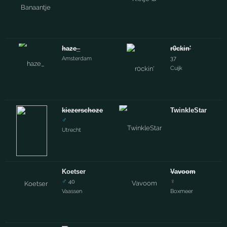
haze_
r0ckin'
Amsterdam
37
Cuijk
kiezerschoze
TwinkleStar
♂
Utrecht
Koetser
Vavoom
♂
♀
40
Vaassen
Boxmeer