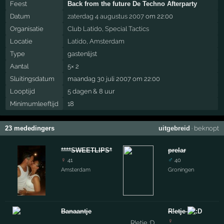
Feest
Back from the future De Techno Afterparty
Datum
zaterdag 4 augustus 2007
om 22:00
Organisatie
Club Latido
,
Special Tactics
Locatie
Latido
,
Amsterdam
Type
gastenlijst
Aantal
5× 2
Sluitingsdatum
maandag 30 juli 2007 om 22:00
Looptijd
5 dagen & 8 uur
Minimumleeftijd
18
23 mededingers
uitgebreid
·
beknopt
****SWEETLIPS****
prelar
♀
♂
41
40
Amsterdam
Groningen
Banaantje
R!etje
♀