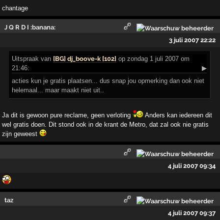
chantage
J Q R D I :banana:
3 juli 2007 22:22
Uitspraak
van
[BG] dj_boove-k [102]
op zondag 1 juli 2007 om
21:46:
▶
acties kun je gratis plaatsen... dus snap jou opmerking dan ook niet
helemaal... maar maakt niet uit..
Ja dit is gewoon pure reclame, geen verloting
Anders kan iedereen dit
wel gratis doen. Dit stond ook in de krant de Metro, dat zal ook nie gratis
zijn geweest
4 juli 2007 09:34
taz
4 juli 2007 09:37