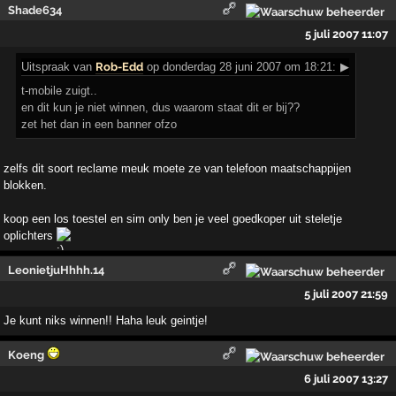
Shade634
5 juli 2007 11:07
Uitspraak
van
Rob-Edd
op donderdag 28 juni 2007 om 18:21:
▶
t-mobile zuigt..
en dit kun je niet winnen, dus waarom staat dit er bij??
zet het dan in een banner ofzo
zelfs dit soort reclame meuk moete ze van telefoon maatschappijen
blokken.
koop een los toestel en sim only ben je veel goedkoper uit steletje
oplichters
LeonietjuHhhh.14
5 juli 2007 21:59
Je kunt niks winnen!! Haha leuk geintje!
Koeng
6 juli 2007 13:27