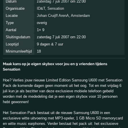
Datum
zaterdag 7 juli 2007
om 22:00
Organisatie
ID&T
,
Sensation
Locatie
Johan Cruijff ArenA
,
Amsterdam
Type
overig
Aantal
1× 9
Sluitingsdatum
zaterdag 7 juli 2007 om 22:00
Looptijd
9 dagen & 7 uur
Minimumleeftijd
18
Maak kans op je eigen skybox voor jou en 9 vrienden tijdens
Sensation
Hoe? Verlies jouw nieuwe Limited Edition Samsung U600 met Sensation
Pack de komende dagen geen moment uit het oog. Tot en met vrijdag 6
juli kun je als bezitter van deze exclusieve mobiele telefoon gebeld
worden met de mededeling dat je een eigen skybox voor 10 personen
hebt gewonnen!
Het Sensation Pack bestaat uit de nieuwe Samsung U600 in een
exclusieve witte uitvoering met MP3-speler, 1 GB Micro SD memorycard
en witte music earphones. Verder bestaat het pack uit: het exclusieve