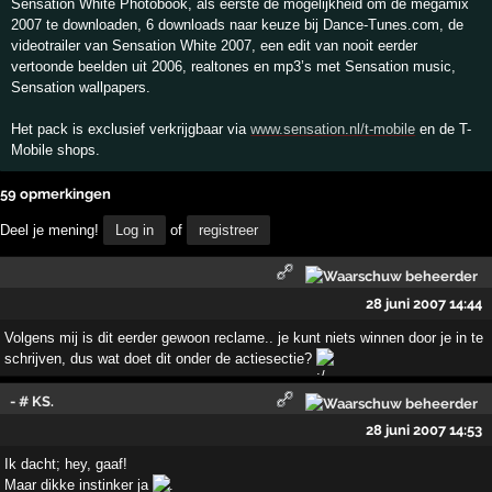
Sensation White Photobook, als eerste de mogelijkheid om de megamix
2007 te downloaden, 6 downloads naar keuze bij Dance-Tunes.com, de
videotrailer van Sensation White 2007, een edit van nooit eerder
vertoonde beelden uit 2006, realtones en mp3’s met Sensation music,
Sensation wallpapers.
Het pack is exclusief verkrijgbaar via
www.sensation.nl/t-mobile
en de T-
Mobile shops.
59 opmerkingen
Deel je mening!
Log in
of
registreer
28 juni 2007 14:44
Volgens mij is dit eerder gewoon reclame.. je kunt niets winnen door je in te
schrijven, dus wat doet dit onder de actiesectie?
- # KS.
28 juni 2007 14:53
Ik dacht; hey, gaaf!
Maar dikke instinker ja
.