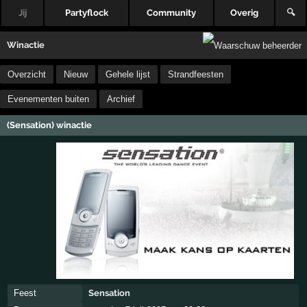
Jij
Partyflock
Community
Overig
🔍
Winactie
Overzicht
Nieuw
Gehele lijst
Strandfeesten
Evenementen buiten
Archief
(Sensation) winactie
Feest
Sensation