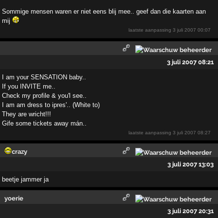
Sommige mensen waren er niet eens blij mee.. geef dan die kaarten aan
mij
laatste aanpassing
3 juli 2007 00:07
3 juli 2007 08:21
I am your SENSATION baby..
If you INVITE me..
Check my profile & you'l see..
I am am dress to ipres'.. (White to)
They are wricht!!!
Gife some tickets away mán..
laatste aanpassing
3 juli 2007 08:27
crazy
3 juli 2007 13:03
beetje jammer ja
yoerie
3 juli 2007 20:31