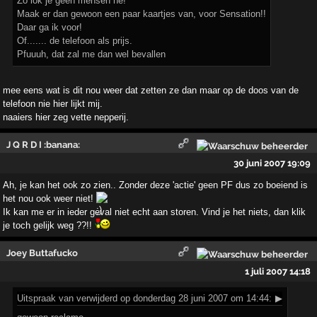
Zo lok je geen mensen he!
Maak er dan gewoon een paar kaartjes van, voor Sensation!!
Daar ga ik voor!
Of....... de telefoon als prijs.
Pfuuuh, dat zal me dan wel bevallen
mee eens wat is dit nou weer dat zetten ze dan maar op de doos van de
telefoon nie hier lijkt mij.
naaiers hier zeg vette nepperij.
J Q R D I :banana:
30 juni 2007 19:09
Ah, je kan het ook zo zien.. Zonder deze 'actie' geen PF dus zo boeiend is
het nou ook weer niet!
Ik kan me er in ieder geval niet echt aan storen. Vind je het niets, dan klik
je toch gelijk weg ??!!
Joey Buttafucko
1 juli 2007 14:18
Uitspraak
van verwijderd op donderdag 28 juni 2007 om 14:44:
▶