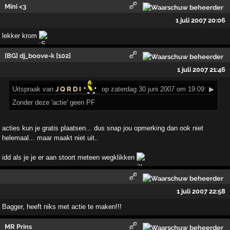
Mini <3
1 juli 2007 20:06
lekker krom
[BG] dj_boove-k [102]
1 juli 2007 21:46
Uitspraak
van
J Q R D I
op zaterdag 30 juni 2007 om 19:09:
▶
Zonder deze 'actie' geen PF
acties kun je gratis plaatsen... dus snap jou opmerking dan ook niet
helemaal... maar maakt niet uit..
idd als je je er aan stoort meteen wegklikken
1 juli 2007 22:58
Bagger, heeft niks met actie te maken!!!
MR Prins