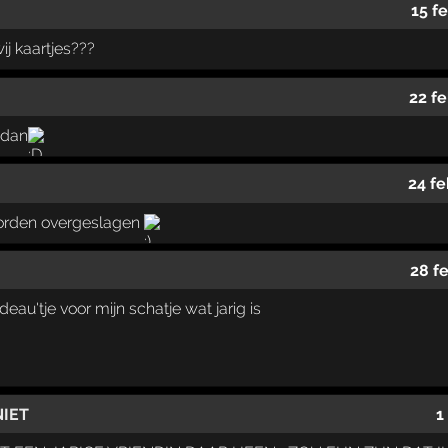
15 f
j kaartjes???
22 f
t dan
24 fe
orden overgeslagen
28 f
deau'tje voor mijn schatje wat jarig is
NIET
1