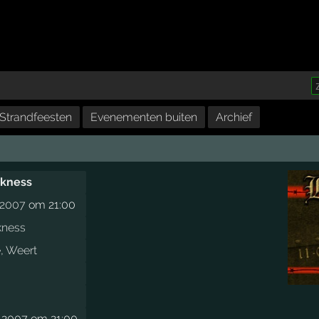
Strandfeesten
Evenementen buiten
Archief
rkness
i 2007
om 21:00
kness
e
,
Weert
 2007 om 21:00