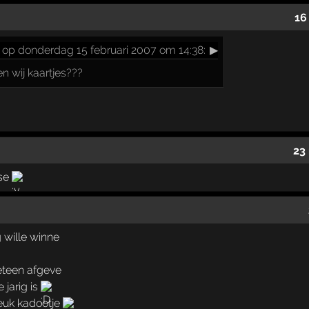
16
op donderdag 15 februari 2007 om 14:38:
▶
n wij kaartjes???
23
sse
g wille winne
eteen afgeve
 jarig is
leuk kadootje