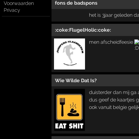
fons de badspons
Voorwaarden
Privacy
het is 3jaar geleden d
:coke:FlugelHolic:coke:
men afscheidfeesie
Wie Wilde Dat Is?
duisterder dan mij ga a
dus geef de kaartjes 
ook vanuit belgie gelij