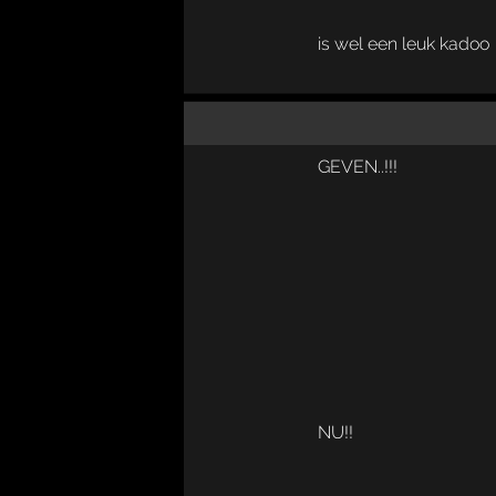
is wel een leuk kadoo
GEVEN..!!!
NU!!