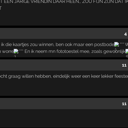
ET EEN JARIGE VRIENDIN DAAR HEEN,, ZOU FIJN ZIJN DAT 
T
4
ls ik die kaartjes zou winnen, ben ook maar een postbode
*** 
 worre
*** En ik neem mn fototoestel mee, zoals gewoonlijk
11
echt graag willen hebben, eindelijk weer een keer lekker feesten
11