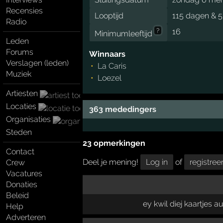
Recensies
Looptijd
115 dagen & 5
Radio
?
16
Minimumleeftijd
Leden
Forums
Winnaars
Verslagen (leden)
La Caris
Muziek
Loezel
Artiesten
Locaties
363 mededingers
Organisaties
Steden
23 opmerkingen
Contact
Deel je mening!
Log in
of
registree
Crew
Vacatures
Donaties
Beleid
ey kwil diej kaartjes a
Help
Adverteren