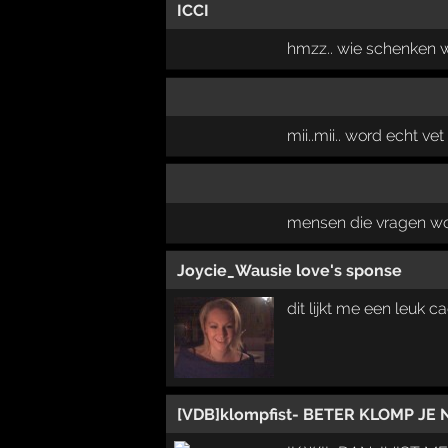
ICCI
hmzz.. wie schenken wi
mii..mii.. word echt ve
mensen die vragen w
Joycie_Wausie love's sponse
dit lijkt me een leuk ca
[VDB]klompfist- BETER KLOMP JE 