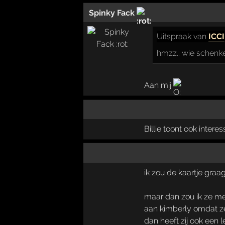
Spinky Fack
Uitspraak
van
ICCI
hmzz.. wie schenke
Aan mij
Billie toont ook intere
ik zou de kaartje graa
maar dan zou ik ze m
aan kimberly omdat ze
dan heeft zij ook een 