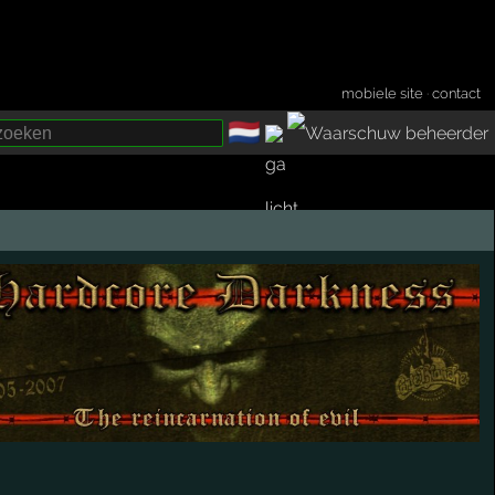
mobiele site
·
contact
🇳🇱
­