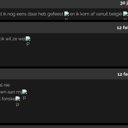
30 
at ik nog eens daar heb gefeest
en ik kom af vanuit belgië
12 f
ik wil ze wel
12 f
l nie
gwn aan mij
k fonske