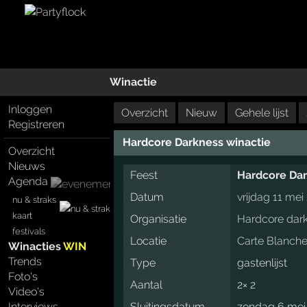
Winactie
Inloggen
Overzicht
Nieuw
Gehele lijst
Registreren
Hardcore Darkness winactie
Overzicht
Nieuws
Feest
Hardcore Da
Agenda
Datum
vrijdag 11 me
nu & straks
kaart
Organisatie
Hardcore dar
festivals
Locatie
Carte Blanch
Winacties
WIN
Trends
Type
gastenlijst
Foto's
Aantal
2× 2
Video's
Interviews
Sluitingsdatum
zondag 6 mei