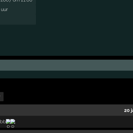
 uur
r
20 
ubb