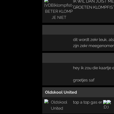
IK WIL DAN JUIST M
GROETEN KLOMPFIS
dit wordt zekr leuk, a
zijn zekr meegenomen
hey ik zou die kaartje 
groetjes saf
Oldskool United
top a top gas er