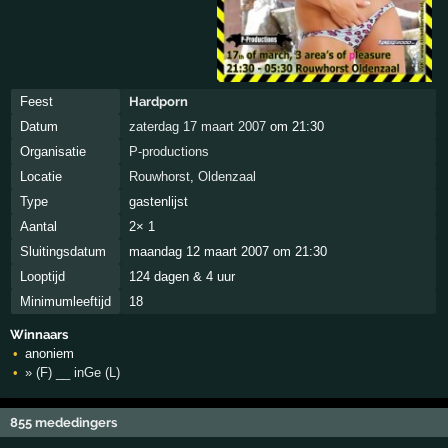
Feest
Hardporn
Datum
zaterdag 17 maart 2007
om 21:30
Organisatie
P-productions
Locatie
Rouwhorst
,
Oldenzaal
Type
gastenlijst
Aantal
2× 1
Sluitingsdatum
maandag 12 maart 2007 om 21:30
Looptijd
124 dagen & 4 uur
Minimumleeftijd
18
Winnaars
anoniem
» (F) __ inGe (L)
855 mededingers