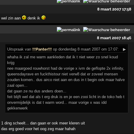
8 maart 2007 17:58
wel zin aan
denk ik
8 maart 2007 18:46
Uitspraak
van
!!!Panter!!!
op donderdag 8 maart 2007 om 17:07:
▶
whaha ik zal me warm aankleden dat ik t niet weer zo snel koud
krijg
nee maargoed rouwhorst had de vorige x ivm de geflopte 2x infinity,
queensdayrave en fuckthistour niet verw8 dat er zoveel mensen
zouden komen.. dus airco niet aan en dus in t begin ook maar halve
zaal open...
dat gaan ze nu dus anders doen...
feit blijft wel dat als t erg druk is en je een zooi licht in de toko heb t
onvermijdelijk is dat t warm word... maar vorige x was idd
gekkenwerk
1 ding scheelt... dan gaan er ook meer kleren uit
das erg goed voor het oog zeg maar hahah