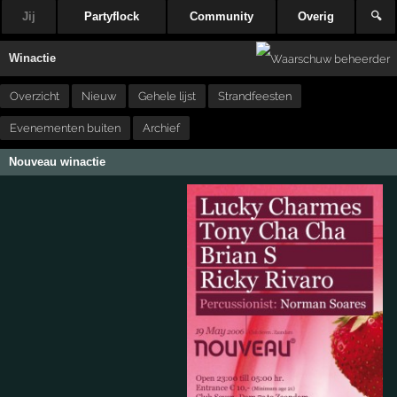
Jij
Partyflock
Community
Overig
🔍
Winactie
Overzicht
Nieuw
Gehele lijst
Strandfeesten
Evenementen buiten
Archief
Nouveau winactie