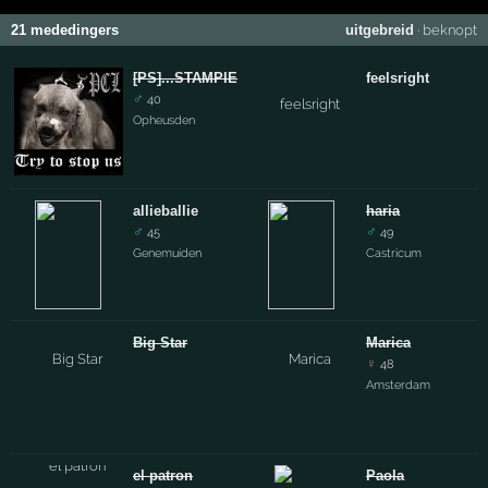
21 mededingers
uitgebreid
·
beknopt
[PS]...STAMPIE
feelsright
♂
40
Opheusden
allieballie
haria
♂
♂
45
49
Genemuiden
Castricum
Big Star
Marica
♀
48
Amsterdam
el patron
Paola