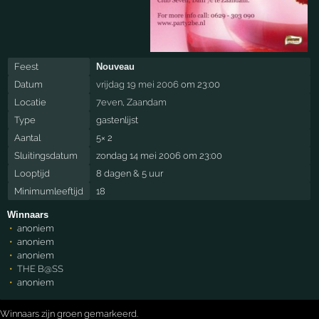
Feest
Nouveau
Datum
vrijdag 19 mei 2006
om 23:00
Locatie
7even
,
Zaandam
Type
gastenlijst
Aantal
5× 2
Sluitingsdatum
zondag 14 mei 2006 om 23:00
Looptijd
8 dagen & 5 uur
Minimumleeftijd
18
Winnaars
anoniem
anoniem
anoniem
THE B@SS
anoniem
Winnaars zijn groen gemarkeerd.