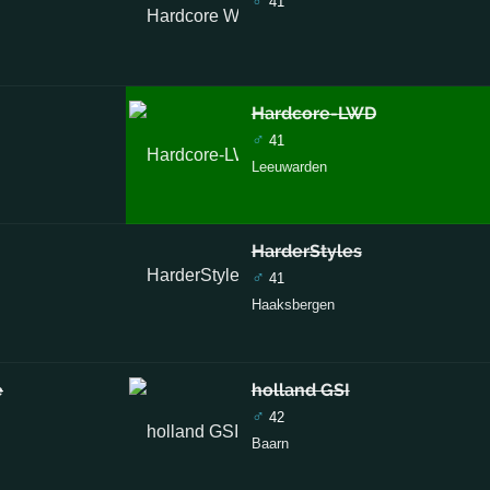
♂
41
Hardcore-LWD
♂
41
Leeuwarden
HarderStyles
♂
41
Haaksbergen
e
holland GSI
♂
42
Baarn