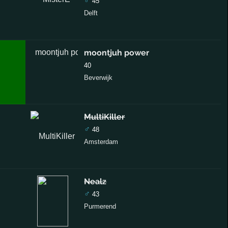
♂
45
Delft
moontjuh power
40
Beverwijk
MultiKiller
♂
48
Amsterdam
Nealz
♂
43
Purmerend