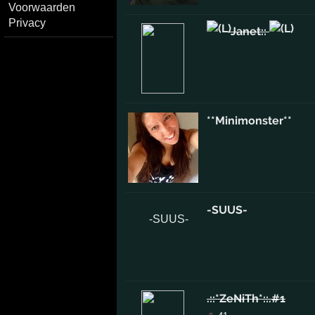
Voorwaarden
Privacy
Janet::
**Minimonster**
-SUUS-
.::*ZeNiTh*::.#1