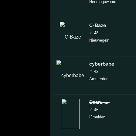
Heerhugowaard
C-Baze
♂
48
Nieuwegein
cyberbabe
♀
42
Amsterdam
Daan.......
♂
46
IJmuiden