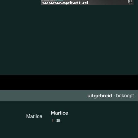
uitgebreid
·
beknopt
Marlice
♀
38