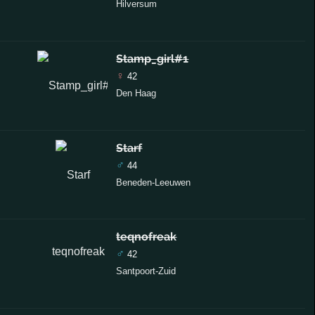
Hilversum
Stamp_girl#1
♀
42
Den Haag
Starf
♂
44
Beneden-Leeuwen
teqnofreak
♂
42
Santpoort-Zuid