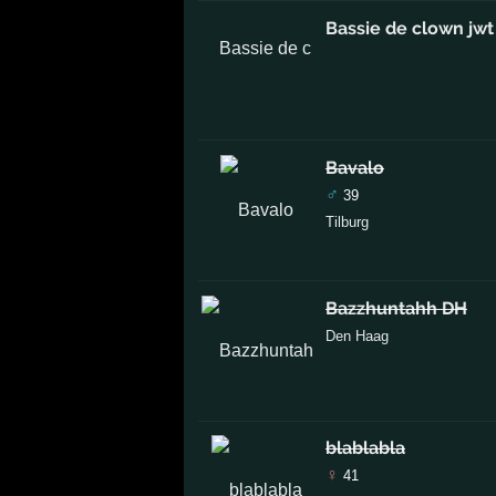
Bassie de clown jwt
Bavalo
♂
39
Tilburg
Bazzhuntahh DH
Den Haag
blablabla
♀
41