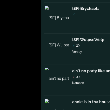
[SF] Brychael..
♂
[SF] WulpseWelp
♂
39
Venray
ain't no party like a
♀
39
Kampen
annie is in tha hous