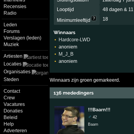
Recensies
Looptijd
48 dagen & 11
Radio
?
18
Minimumleeftijd
Leden
Forums
Winnaars
Verslagen (leden)
Hardcore-LWD
Muziek
anoniem
M_J_B
Artiesten
anoniem
Locaties
Organisaties
Steden
Winnaars zijn groen gemarkeerd.
Contact
136 mededingers
Crew
Vacatures
!!!Baarn!!!
Donaties
♂
42
Beleid
Help
Baarn
Adverteren