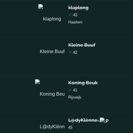
klaplong
♂
43
Haarlem
Kleine Buuf
♀
42
Koning Beuk
♂
41
Rijswijk
L@dyKlènne..
45