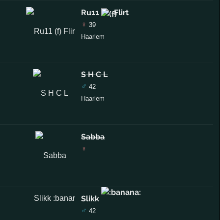
Ru11
Flirt
♀
39
Haarlem
S H C L
♂
42
Haarlem
Sabba
♀
Slikk
♂
42