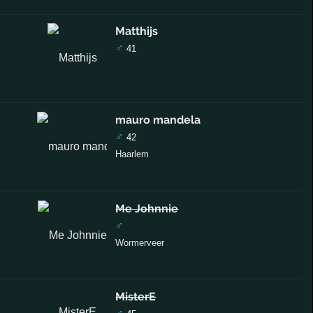
Matthijs
♂
41
mauro mandela
♂
42
Haarlem
Me Johnnie
♂
Wormerveer
MisterE