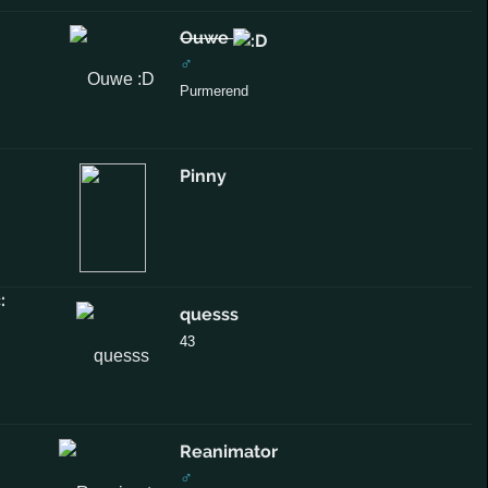
Ouwe
♂
Purmerend
Pinny
quesss
43
Reanimator
♂