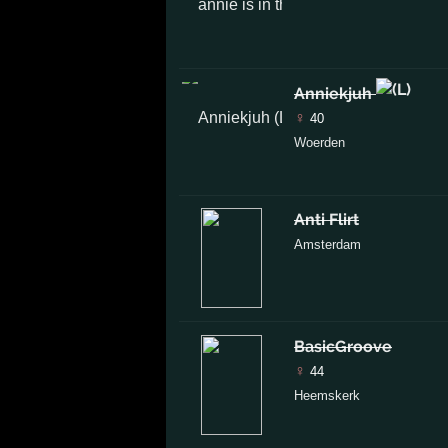
Anniekjuh
♀
40
Woerden
Anti Flirt
Amsterdam
BasicGroove
♀
44
Heemskerk