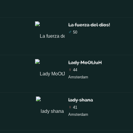
La fuerza del dios!
♂
50
Lady MoOtJuH
♀
44
Amsterdam
lady shana
♀
41
Amsterdam