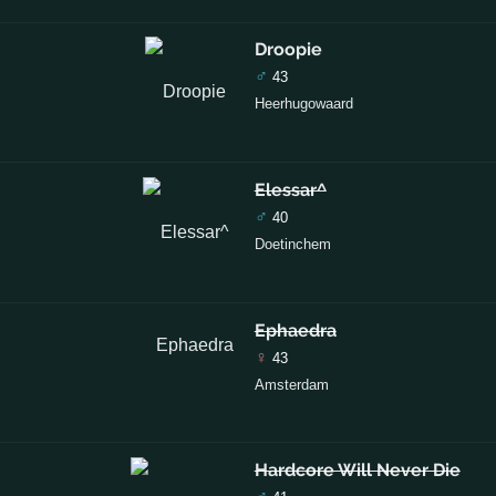
Droopie
♂
43
Heerhugowaard
Elessar^
♂
40
Doetinchem
Ephaedra
♀
43
Amsterdam
Hardcore Will Never Die