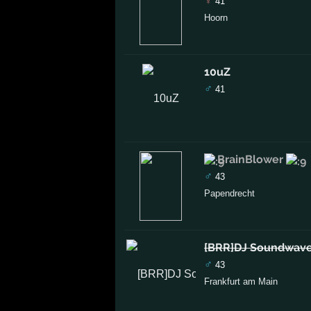
♀
41
Hoorn
10uZ
♂
41
BrainBlower
♂
43
Papendrecht
[BRR]DJ Soundwav
♂
43
Frankfurt am Main