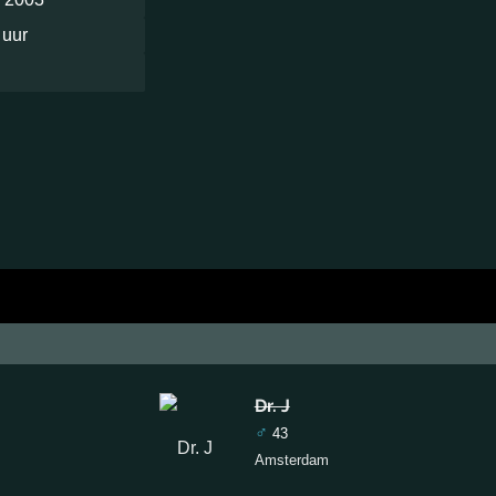
 uur
Dr. J
♂
43
Amsterdam