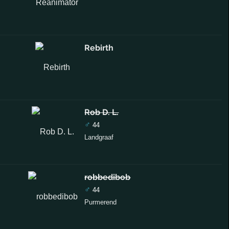
Rebirth
Rob D. L.
♂
44
Landgraaf
robbedibob
♂
44
Purmerend