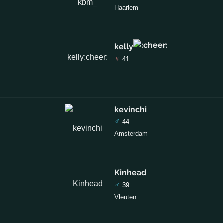
Haarlem
kelly
♀
41
kevinchi
♂
44
Amsterdam
Kinhead
♂
39
Vleuten