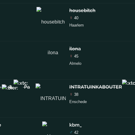
housebitch
♀
40
Haarlem
ilona
♀
45
Almelo
n
&
Pa
INTRATUINKABOUTER
♀
38
Enschede
e
kbm_
♂
42