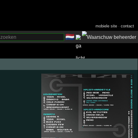
mobiele site
·
contact
🇳🇱
­