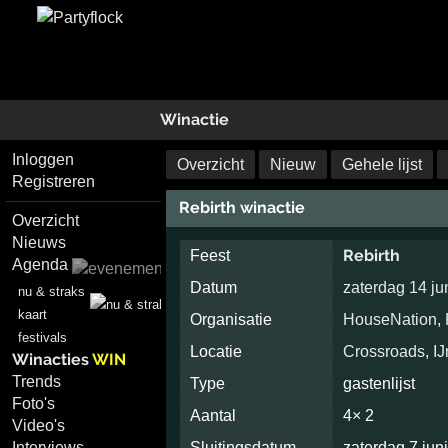
Winactie
Inloggen
Overzicht
Nieuw
Gehele lijst
Registreren
Rebirth winactie
Overzicht
Nieuws
Rebirth
Feest
Agenda
Datum
zaterdag 14 ju
nu & straks
kaart
Organisatie
HouseNation
,
festivals
Locatie
Crossroads
,
I
Winacties
WIN
Trends
Type
gastenlijst
Foto's
Aantal
4× 2
Video's
Interviews
Sluitingsdatum
zaterdag 7 jun