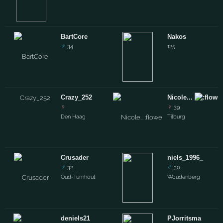
BartCore
Nakos
♂
34
125
Crazy_252
Nicole...
♀
♀
39
Den Haag
Tilburg
Crusader
niels_1996_
♂
♂
32
30
Oud-Turnhout
Woudenberg
deniels21
PJorritsma