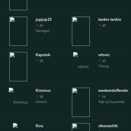
jupjup15
tankie tankie
♀
♀
40
46
Nijmegen
Kapstok
vdsvic
♂
♂
36
30
Tilburg
Kimmuz
weekendoffender.
♀
♂
39
24
Utrecht
Wijk bij Duurstede
Kira
xfeevanlith