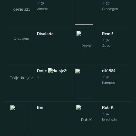
♂
♂
32
37
Almere
Groningen
Divalerie
Remi!
♂
37
Goes
Dotje
rik1984
♀
♂
42
Kampen
Eni
Rob K
♂
42
Enschede