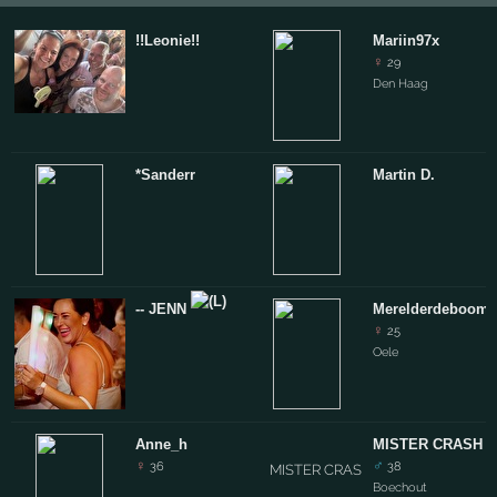
!!Leonie!!
Mariin97x
♀
29
Den Haag
*Sanderr
Martin D.
-- JENN
Merelderdebooml
♀
25
Oele
Anne_h
MISTER CRASH
♀
♂
36
38
Boechout