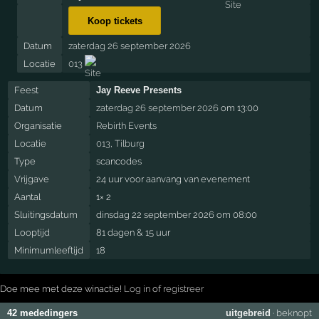
Koop tickets
Datum
zaterdag 26 september 2026
Locatie
013
Feest
Jay Reeve Presents
Datum
zaterdag 26 september 2026
om 13:00
Organisatie
Rebirth Events
Locatie
013
,
Tilburg
Type
scancodes
Vrijgave
24 uur voor aanvang van evenement
Aantal
1× 2
Sluitingsdatum
dinsdag 22 september 2026 om 08:00
Looptijd
81 dagen & 15 uur
Minimumleeftijd
18
Doe mee met deze winactie!
Log in
of
registreer
42 mededingers
uitgebreid
·
beknopt