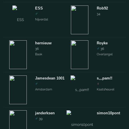
ESS
Rob92
♂
34
Nijverdal
hernieuw
Royke
♂
36
36
Baak
Overlangel
Jamesdean 1001
s,,,pam!!
♂
♀
Amsterdam
Kaatsheuvel
janderksen
simon10pont
♂
39