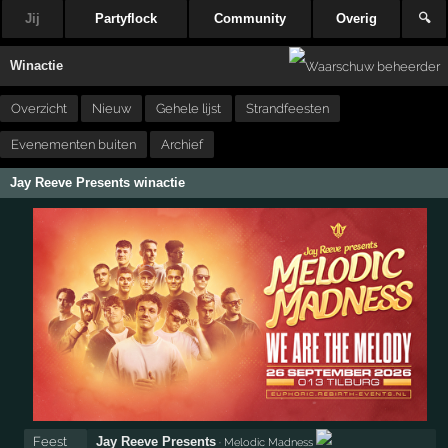
Jij
Partyflock
Community
Overig
🔍
Winactie
Overzicht
Nieuw
Gehele lijst
Strandfeesten
Evenementen buiten
Archief
Jay Reeve Presents winactie
Feest
Jay Reeve Presents
· Melodic Madness