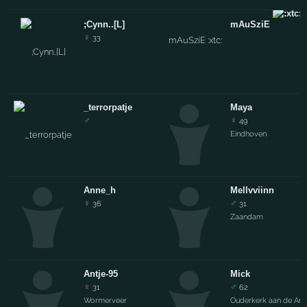
;Cynn..[L]
mAuSziE
♀
33
_terrorpatje
Maya
♂
♀
49
Eindhoven
Anne_h
Mellvviinn
♀
♂
36
31
Zaandam
Antje-95
Mick
♀
♂
31
62
Wormerveer
Ouderkerk aan de Ams