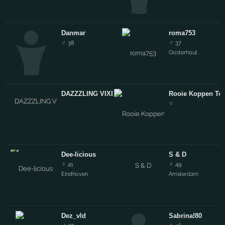
Danmar
roma753
♂
♂
38
37
Oosterhout
DAZZZLING VIXEN........
Rooie Koppen Ter
♀
Dee-licious
S & D
♀
♀
41
49
Eindhoven
Amsterdam
Dez_vld
Sabrina!80