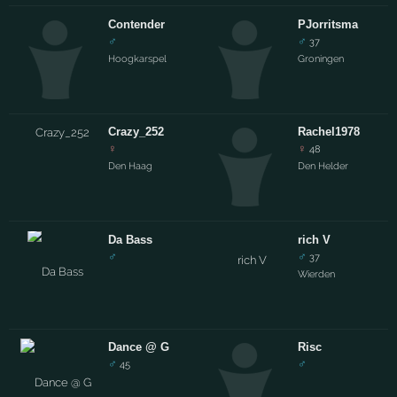
Contender
PJorritsma
♂
♂
37
Hoogkarspel
Groningen
Crazy_252
Rachel1978
♀
♀
48
Den Haag
Den Helder
Da Bass
rich V
♂
♂
37
Wierden
Dance @ G
Risc
♂
♂
45