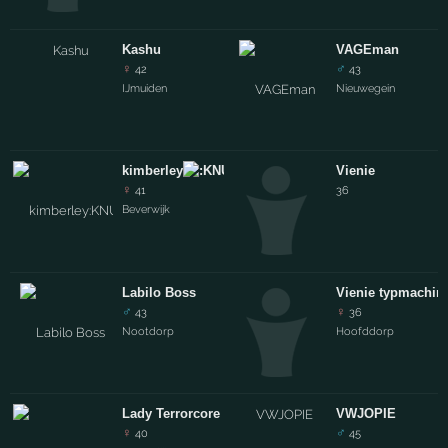
Kashu
VAGEman
♀
♂
42
43
IJmuiden
Nieuwegein
kimberley
Vienie
♀
41
36
Beverwijk
Labilo Boss
Vienie typmachin
♂
♀
43
36
Nootdorp
Hoofddorp
Lady Terrorcore
VWJOPIE
♀
♂
40
45