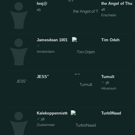
Iesj@
the Angel of Thun
49
46
Enschede
Jamesdean 1001
Tim Odeh
♂
Amsterdam
JESS"
Tumult
♂
38
Hilversum
Kalekoppenniettestoppen
Turb0Naad
♂
38
Zoetermeer