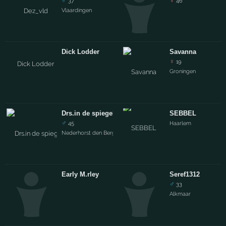
♂
♀
37
46
Vlaardingen
Dick Lodder
Savanna
♀
19
Groningen
Drs.in de spiegeltechnieken
SEBBEL
♂
45
Haarlem
Nederhorst den Berg
Early M.rley
Seref1312
♂
33
Alkmaar