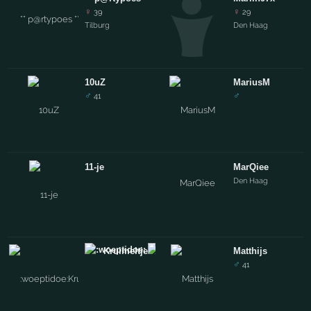
♀
♀
39
29
Tilburg
Den Haag
10uZ
MariusM
♂
♂
41
11-je
MarQiee
Den Haag
Kruimeltje
Matthijs
♂
41