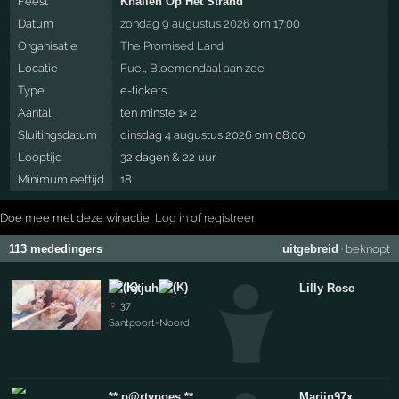
Feest
Knallen Op Het Strand
Datum
zondag 9 augustus 2026
om 17:00
Organisatie
The Promised Land
Locatie
Fuel
,
Bloemendaal aan zee
Type
e-tickets
Aantal
ten minste 1× 2
Sluitingsdatum
dinsdag 4 augustus 2026 om 08:00
Looptijd
32 dagen & 22 uur
Minimumleeftijd
18
Doe mee met deze winactie!
Log in
of
registreer
113 mededingers
uitgebreid
·
beknopt
lotjuh
Lilly Rose
♀
37
Santpoort-Noord
** p@rtypoes **
Mariin97x