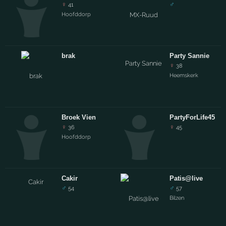
♀
♂
41
Hoofddorp
brak
Party Sannie
♀
38
Heemskerk
Broek Vien
PartyForLife45
♀
♀
36
45
Hoofddorp
Cakir
Patis@live
♂
♂
54
57
Bilzen