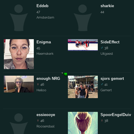
Eddeb
sharkie
47
44
Amsterdam
Enigma
SideEffect
♂
45
38
Heemskerk
Uitgeest
enough NRG
sjors gemert
♀
♂
46
41
Heiloo
Gemert
essieooye
SpoorEngelDuive
♀
♀
46
38
Roosendaal