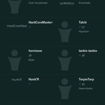
Oud-Vossemeer
Enschede
HardCoreMaster4Life
Tahiti
♂
♂
57
Haarlem
hernieuw
tankie tankie
♀
36
46
Baak
Hunk'R
TerpieTerp
♂
♂
55
Heemstede