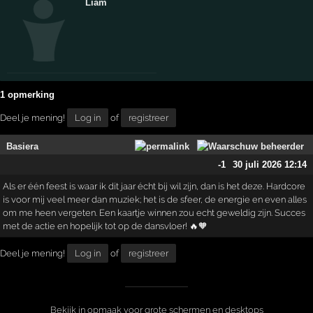
Liam
1 opmerking
Deel je mening!
Log in
of
registreer
Basiera
-1
30 juli 2026 12:14
Als er één feest is waar ik dit jaar écht bij wil zijn, dan is het deze. Hardcore
is voor mij veel meer dan muziek; het is de sfeer, de energie en even alles
om me heen vergeten. Een kaartje winnen zou echt geweldig zijn. Succes
met de actie en hopelijk tot op de dansvloer! 🔥🧡
Deel je mening!
Log in
of
registreer
Bekijk in opmaak voor grote schermen en desktops