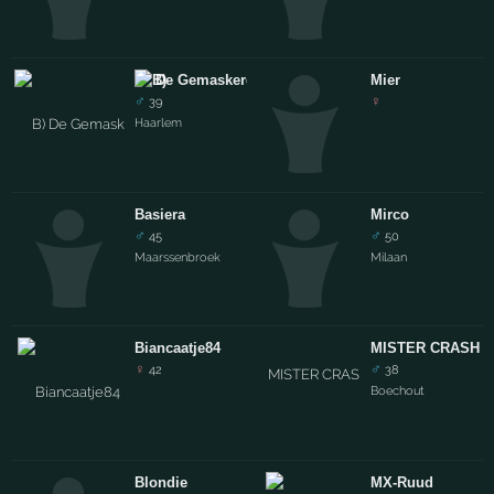
De Gemaskerde
Mier
♂
♀
39
Haarlem
Basiera
Mirco
♂
♂
45
50
Maarssenbroek
Milaan
Biancaatje84
MISTER CRASH
♀
♂
42
38
Boechout
Blondie
MX-Ruud