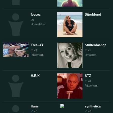
fessec
Stierblond
39
Hoevelaken
Freak43
Stuiterdaantje
♀
♀
43
41
Rijsenhout
IJmuiden
H.E.K
STZ
♂
42
Rijsenhout
Hans
synthetica
♂
♂
40
48