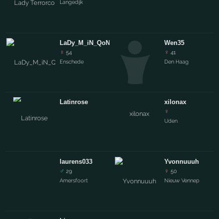
Langedijk
LaDy_M_iN_QoNTRoL!!!
Wen35
♀
♀
54
41
Enschede
Den Haag
Latinrose
xilonax
♀
Uden
laurens033
Yvonnuuuh
♂
♀
29
50
Amersfoort
Nieuw Vennep