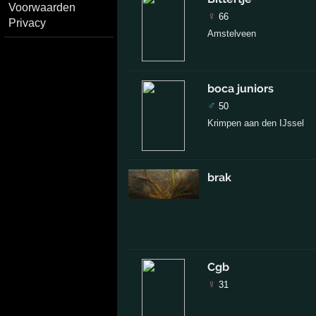
Voorwaarden
♀
66
Privacy
Amstelveen
boca juniors
♂
50
Krimpen aan den IJssel
brak
Cgb
♀
31