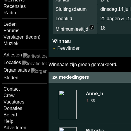
Recensies
Sluitingsdatum
dinsdag 14 jul
Radio
Looptijd
25 dagen & 15
Leden
?
18
Minimumleeftijd
Forums
Verslagen (leden)
Winnaar
Muziek
Feevlinder
Artiesten
Locaties
Winnaars zijn groen gemarkeerd.
Organisaties
25 mededingers
Steden
Contact
Anne_h
Crew
♀
36
Vacatures
Donaties
Beleid
Help
Adverteren
Bittertje