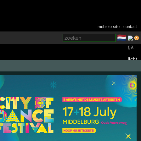
mobiele site
·
contact
🇳🇱
­