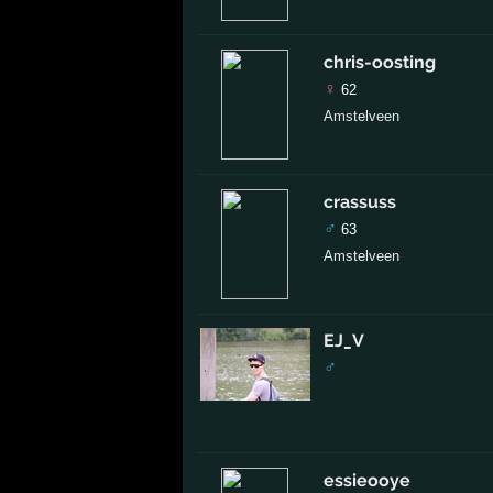
chris-oosting
♀
62
Amstelveen
crassuss
♂
63
Amstelveen
EJ_V
♂
essieooye