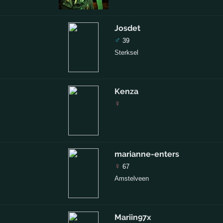
Josdet
♂
39
Sterksel
Kenza
♀
marianne-enters
♀
67
Amstelveen
Mariin97x