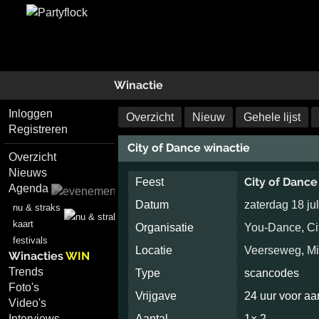
Winactie
Inloggen
Overzicht
Nieuw
Gehele lijst
Registreren
City of Dance winactie
Overzicht
Nieuws
City of Dance
Feest
Agenda
Datum
zaterdag 18 ju
nu & straks
kaart
Organisatie
You-Dance
,
Ci
festivals
Locatie
Veerseweg
,
Mi
Winacties
WIN
Trends
Type
scancodes
Foto's
Vrijgave
24 uur voor a
Video's
Interviews
Aantal
1× 2