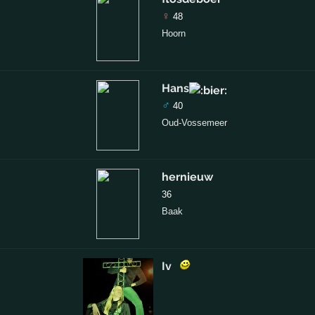
♀
48
Hoorn
Hans
♂
40
Oud-Vossemeer
hernieuw
36
Baak
Iv