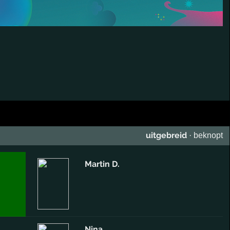
uitgebreid
·
beknopt
Martin D.
Nina