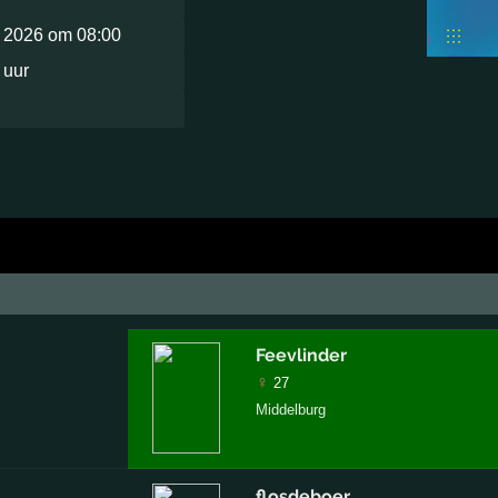
i 2026 om 08:00
 uur
Feevlinder
♀
27
Middelburg
flosdeboer