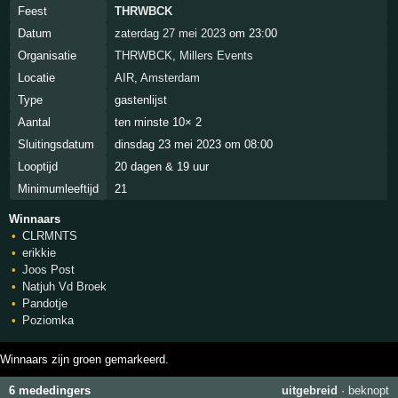
Feest
THRWBCK
Datum
zaterdag 27 mei 2023
om 23:00
Organisatie
THRWBCK
,
Millers Events
Locatie
AIR
,
Amsterdam
Type
gastenlijst
Aantal
ten minste 10× 2
Sluitingsdatum
dinsdag 23 mei 2023 om 08:00
Looptijd
20 dagen & 19 uur
Minimumleeftijd
21
Winnaars
CLRMNTS
erikkie
Joos Post
Natjuh Vd Broek
Pandotje
Poziomka
Winnaars zijn groen gemarkeerd.
6 mededingers
uitgebreid
·
beknopt