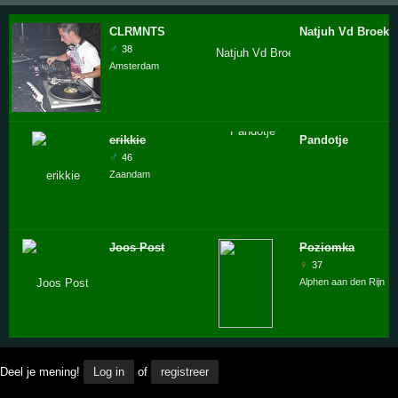
CLRMNTS
Natjuh Vd Broek
♂
38
Amsterdam
erikkie
Pandotje
♂
46
Zaandam
Joos Post
Poziomka
♀
37
Alphen aan den Rijn
Deel je mening!
Log in
of
registreer