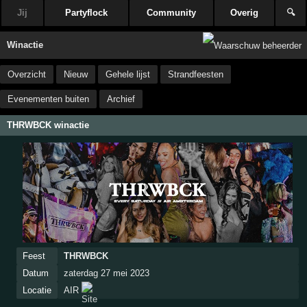
Jij
Partyflock
Community
Overig
🔍
Winactie
Overzicht
Nieuw
Gehele lijst
Strandfeesten
Evenementen buiten
Archief
THRWBCK winactie
Feest
THRWBCK
Datum
zaterdag 27 mei 2023
Locatie
AIR