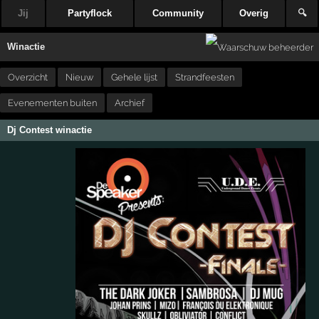
Jij
Partyflock
Community
Overig
🔍
Winactie
Overzicht
Nieuw
Gehele lijst
Strandfeesten
Evenementen buiten
Archief
Dj Contest winactie