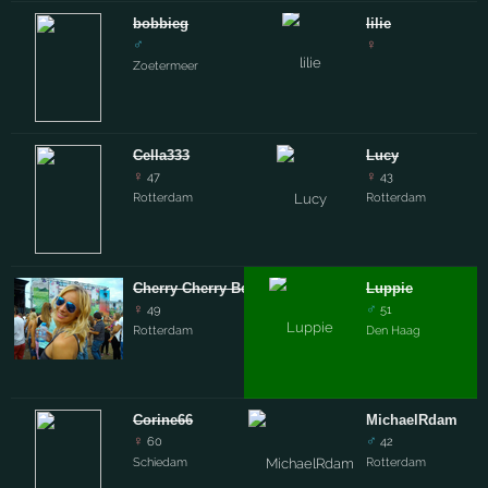
bobbieg
lilie
♂
♀
Zoetermeer
Cella333
Lucy
♀
♀
47
43
Rotterdam
Rotterdam
Cherry Cherry Boom Boom
Luppie
♀
♂
49
51
Rotterdam
Den Haag
Corine66
MichaelRdam
♀
♂
60
42
Schiedam
Rotterdam