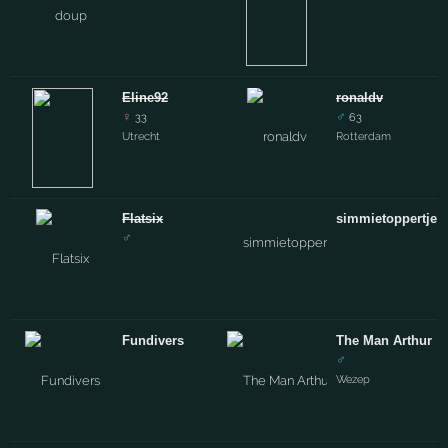
Eline92
ronaldv
♀
♂
33
63
Utrecht
Rotterdam
Flatsix
simmietoppertje
♂
Fundivers
The Man Arthur
♂
Wezep