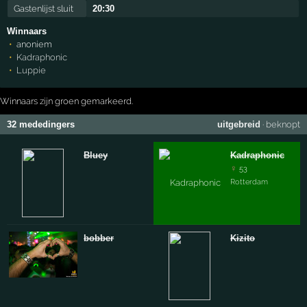
Gastenlijst sluit
20:30
Winnaars
anoniem
Kadraphonic
Luppie
Winnaars zijn groen gemarkeerd.
32 mededingers
uitgebreid
·
beknopt
Bluey
Kadraphonic
♀
53
Rotterdam
bobber
Kizito