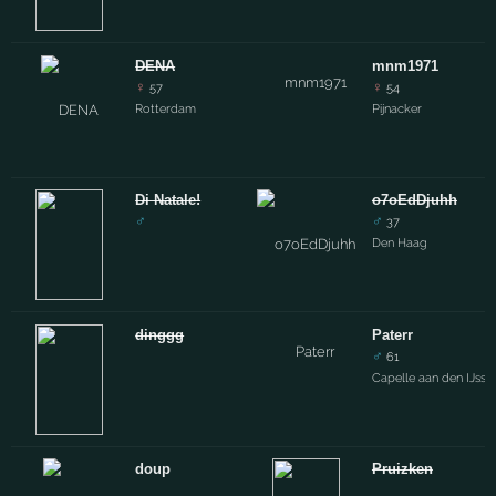
DENA
mnm1971
♀
♀
57
54
Rotterdam
Pijnacker
Di Natale!
o7oEdDjuhh
♂
♂
37
Den Haag
dinggg
Paterr
♂
61
Capelle aan den IJssel
doup
Pruizken