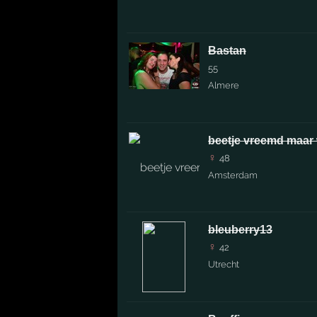
Bastan
55
Almere
beetje vreemd maar we
♀
48
Amsterdam
bleuberry13
♀
42
Utrecht