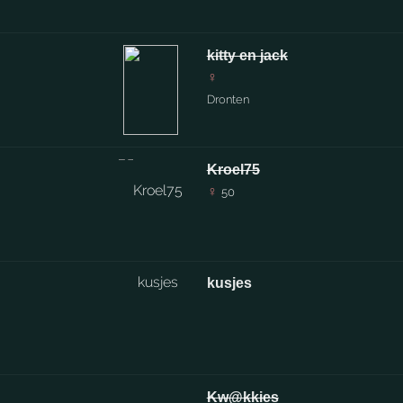
kitty en jack
♀
Dronten
Kroel75
♀
50
kusjes
Kw@kkies