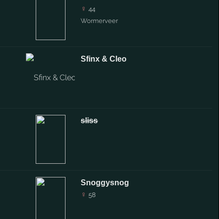
♀
44
Wormerveer
Sfinx & Cleo
sliss
Snoggysnog
♀
58