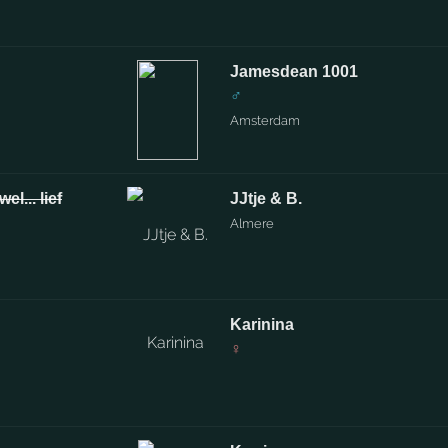
Jamesdean 1001
♂
Amsterdam
l... lief
JJtje & B.
Almere
Karinina
♀