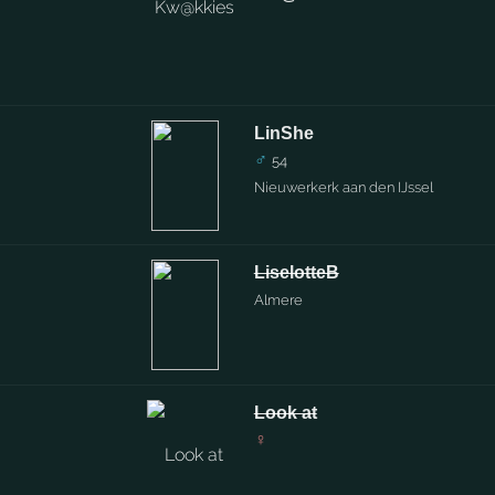
LinShe
♂
54
Nieuwerkerk aan den IJssel
LiselotteB
Almere
Look at
♀