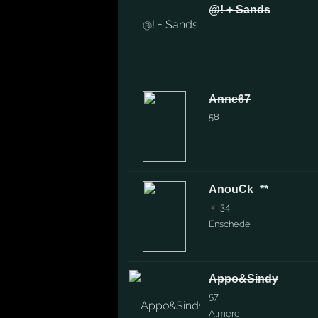
@! + Sands
Anne67
58
AnouCk_**
♀
34
Enschede
Appo&Sindy
57
Almere