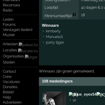
Recensies
Looptijd
41 dagen & 2 
Radio
?
18
Minimumleeftijd
Leden
Forums
Winnaars
Verslagen (leden)
kimberly
Muziek
ManuelaS
party tijger
Artiesten
Locaties
Organisaties
Steden
Winnaars zijn groen gemarkeerd.
Contact
Crew
108 mededingers
Vacatures
Donaties
Beleid
Blue_eyes54
Help
♀
56
Adverteren