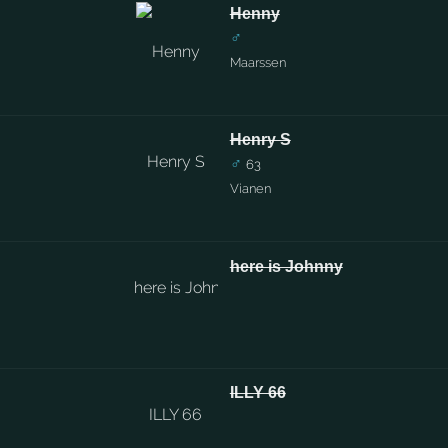
Henny
♂
Maarssen
Henry S
♂
63
Vianen
here is Johnny
ILLY 66