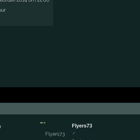
uur
Flyers73
♂