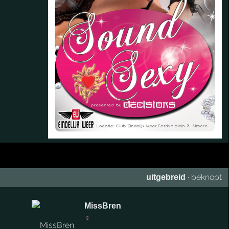
·
beknopt
uitgebreid
MissBren
♀