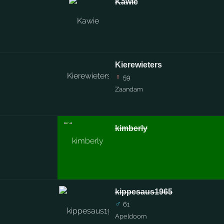
Kawie
Kierewieters
♀
59
Zaandam
kimberly
kippesaus1965
♂
61
Apeldoorn