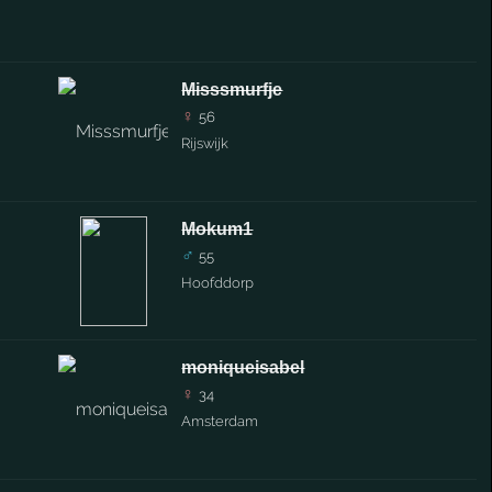
Misssmurfje
♀
56
Rijswijk
Mokum1
♂
55
Hoofddorp
moniqueisabel
♀
34
Amsterdam