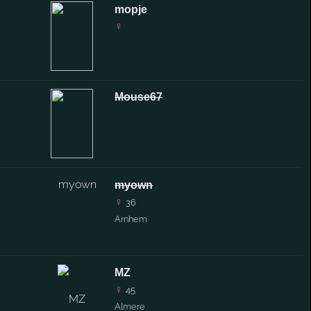
mopje
♀
Mouse67
myown
♀
36
Arnhem
MZ
♀
45
Almere