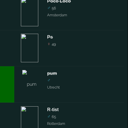
Poco Loco
♂
56
Amsterdam
Ps
♀
49
pum
♂
Utrecht
R-tist
♂
65
Rotterdam