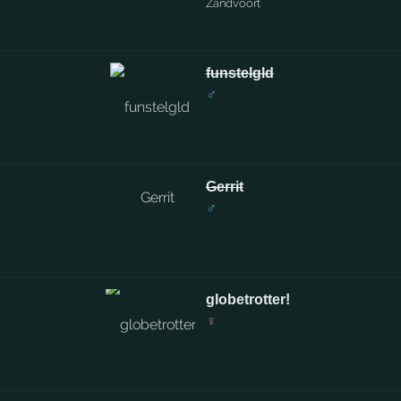
Zandvoort
funstelgld
♂
Gerrit
♂
globetrotter!
♀