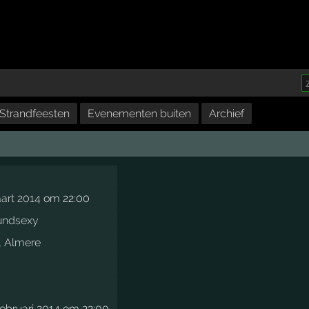
Strandfeesten
Evenementen buiten
Archief
art 2014
om 22:00
undsexy
,
Almere
ebruari 2014 om 22:00