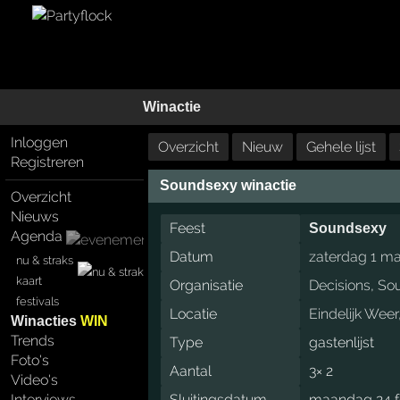
Winactie
Inloggen
Overzicht
Nieuw
Gehele lijst
Registreren
Soundsexy winactie
Overzicht
Nieuws
Feest
Soundsexy
Agenda
Datum
zaterdag 1 ma
nu & straks
kaart
Organisatie
Decisions
,
So
festivals
Locatie
Eindelijk Weer
Winacties
WIN
Trends
Type
gastenlijst
Foto's
Aantal
3× 2
Video's
Interviews
Sluitingsdatum
maandag 24 f