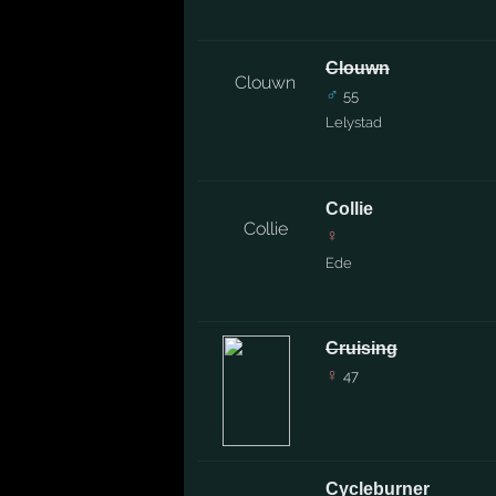
Clouwn
♂
55
Lelystad
Collie
♀
Ede
Cruising
♀
47
Cycleburner