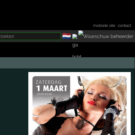
mobiele site
·
contact
🇳🇱
­