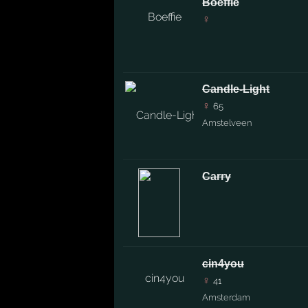
Boeffie
♀
Candle-Light
♀
65
Amstelveen
Carry
cin4you
♀
41
Amsterdam