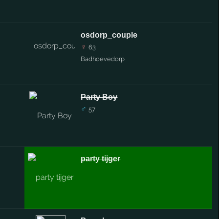
osdorp_couple
♀
63
Badhoevedorp
Party Boy
♂
57
party tijger