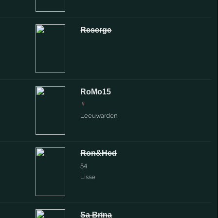
Reserge
RoMo15
♀
Leeuwarden
Ron&Hed
54
Lisse
Sa Brina