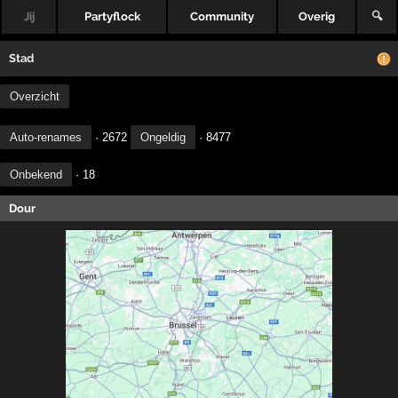
Jij
Partyflock
Community
Overig
🔍
Stad
Overzicht
Auto-renames
· 2672
Ongeldig
· 8477
Onbekend
· 18
Dour