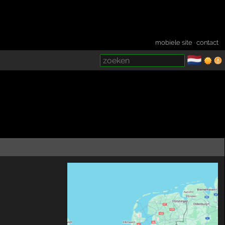
mobiele site
·
contact
🇳🇱
­