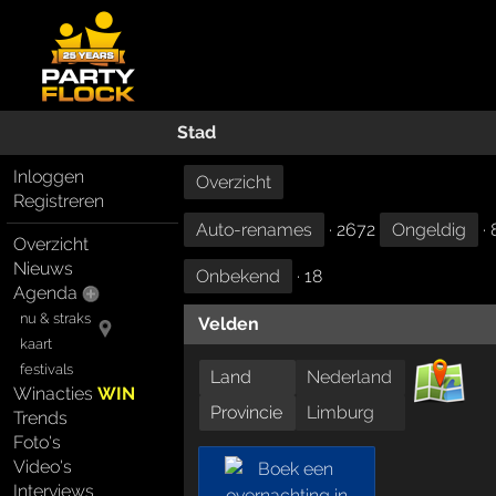
Stad
Inloggen
Overzicht
Registreren
Auto-renames
· 2672
Ongeldig
· 
Overzicht
Nieuws
Onbekend
· 18
Agenda
nu & straks
Velden
kaart
festivals
Land
Nederland
Winacties
WIN
Provincie
Limburg
Trends
Foto's
Video's
Interviews