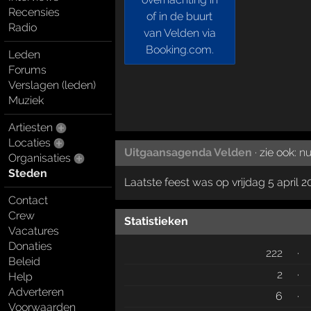
Recensies
Radio
Leden
Forums
Verslagen (leden)
Muziek
Artiesten
Locaties
Uitgaansagenda Velden
· zie ook:
nu
Organisaties
Steden
Laatste feest was op vrijdag 5 april 2
Contact
Crew
Statistieken
Vacatures
Donaties
222
·
Beleid
2
·
Help
Adverteren
6
·
Voorwaarden