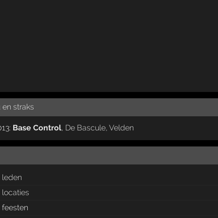
 en straks
013:
Base Control
,
De Bascule
,
Velden
leden
locaties
feesten