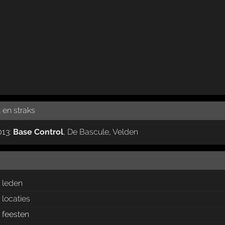
 en straks
013:
Base Control
,
De Bascule
,
Velden
leden
locaties
feesten