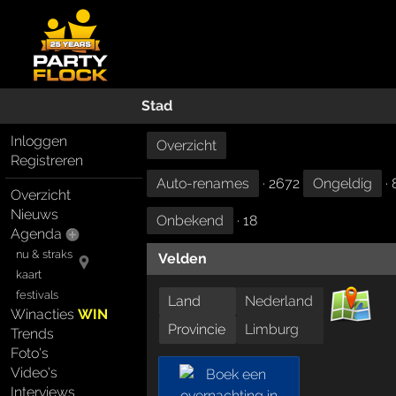
Stad
Inloggen
Overzicht
Registreren
Auto-renames
· 2672
Ongeldig
· 
Overzicht
Nieuws
Onbekend
· 18
Agenda
nu & straks
Velden
kaart
festivals
Land
Nederland
Winacties
WIN
Provincie
Limburg
Trends
Foto's
Video's
Interviews