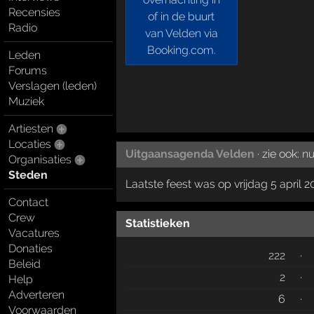
Recensies
Radio
Leden
Forums
Verslagen (leden)
Muziek
Artiesten
Locaties
Uitgaansagenda Velden
· zie ook:
nu
Organisaties
Steden
Laatste feest was op vrijdag 5 april 2
Contact
Crew
Statistieken
Vacatures
Donaties
222
·
Beleid
2
·
Help
Adverteren
6
·
Voorwaarden