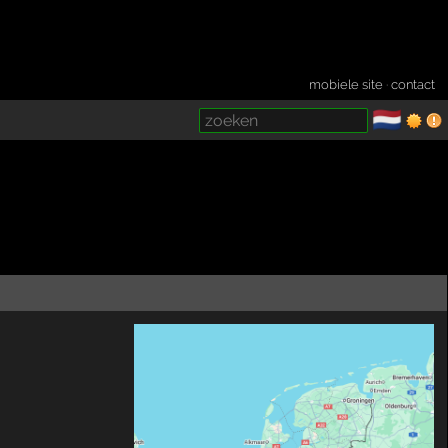
mobiele site
·
contact
🇳🇱
­