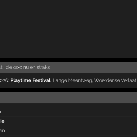
t
· zie ook:
nu en straks
2026:
Playtime Festival
,
Lange Meentweg
,
Woerdense Verlaat
n
tie
ten