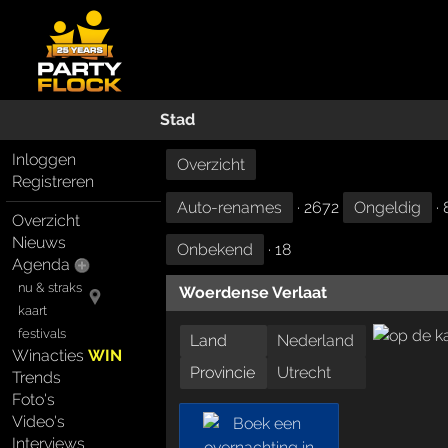
Stad
Inloggen
Overzicht
Registreren
Auto-renames
· 2672
Ongeldig
· 
Overzicht
Nieuws
Onbekend
· 18
Agenda
nu & straks
Woerdense Verlaat
kaart
festivals
Land
Nederland
Winacties
WIN
Provincie
Utrecht
Trends
Foto's
Video's
Interviews