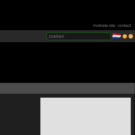
mobiele site
·
contact
🇳🇱
­