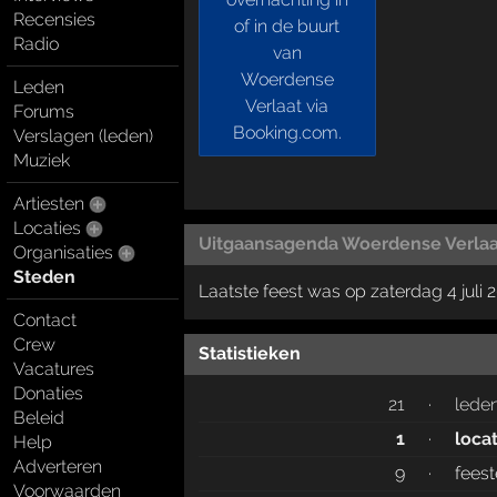
Recensies
Radio
Leden
Forums
Verslagen (leden)
Muziek
Artiesten
Locaties
Uitgaansagenda Woerdense Verlaa
Organisaties
Steden
Laatste feest was op zaterdag 4 juli 
Contact
Crew
Statistieken
Vacatures
Donaties
21
·
lede
Beleid
1
·
loca
Help
Adverteren
9
·
fees
Voorwaarden