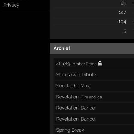
29
·
Privacy
147
·
104
·
5
·
Archief
4feet9
·
Amber Broos
Status Quo Tribute
Soul to the Max
Revelation
·
Fire and Ice
Revelation-Dance
Revelation-Dance
Spring Break