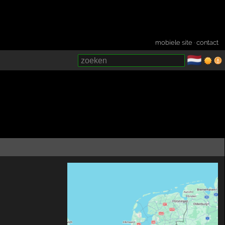
mobiele site
·
contact
🇳🇱
­