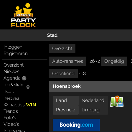
Stad
Inloggen
Overzicht
Registreren
Auto-renames
· 2672
Ongeldig
· 
Overzicht
Nieuws
Onbekend
· 18
Agenda
nu & straks
Hoensbroek
kaart
festivals
Land
Nederland
Winacties
WIN
Provincie
Limburg
Trends
Foto's
Video's
Interviews