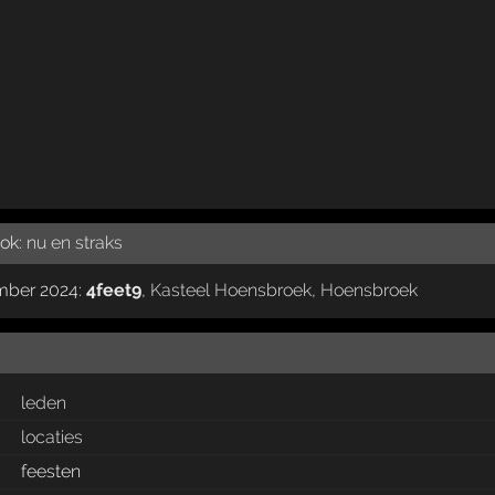
ook:
nu en straks
ember 2024:
4feet9
,
Kasteel Hoensbroek
,
Hoensbroek
leden
locaties
feesten