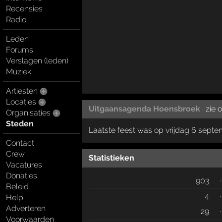
Recensies
Radio
Leden
Forums
Verslagen (leden)
Muziek
Artiesten
Locaties
Uitgaansagenda Hoensbroek
· zie 
Organisaties
Steden
Laatste feest was op vrijdag 6 sept
Contact
Crew
Statistieken
Vacatures
Donaties
903
·
Beleid
4
·
Help
Adverteren
29
·
Voorwaarden