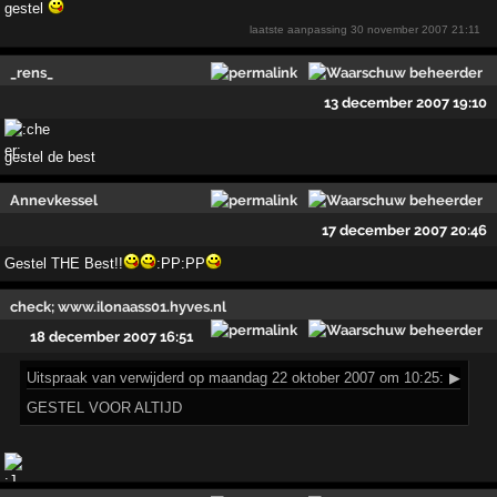
gestel
laatste aanpassing
30 november 2007 21:11
_rens_
13 december 2007 19:10
gestel de best
Annevkessel
17 december 2007 20:46
Gestel THE Best!!
:PP:PP
check; www.ilonaass01.hyves.nl
18 december 2007 16:51
Uitspraak
van verwijderd op maandag 22 oktober 2007 om 10:25:
▶
GESTEL VOOR ALTIJD