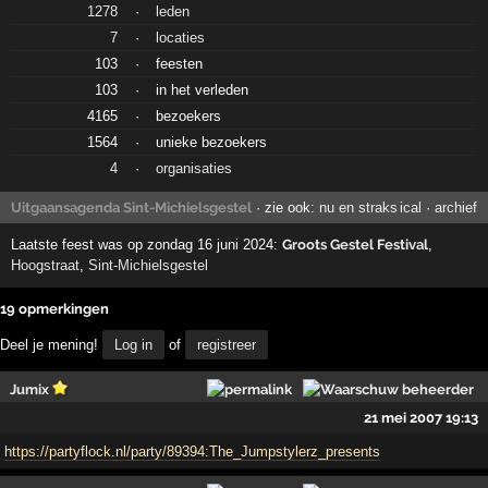
1278
·
leden
7
·
locaties
103
·
feesten
103
·
in het verleden
4165
·
bezoekers
1564
·
unieke bezoekers
4
·
organisaties
Uitgaansagenda Sint-Michielsgestel
· zie ook:
nu en straks
ical
·
archief
Laatste feest was op zondag 16 juni 2024:
Groots Gestel Festival
,
Hoogstraat
,
Sint-Michielsgestel
19 opmerkingen
Deel je mening!
Log in
of
registreer
Jumix
21 mei 2007 19:13
https://partyflock.nl/party/89394:The_Jumpstylerz_presents