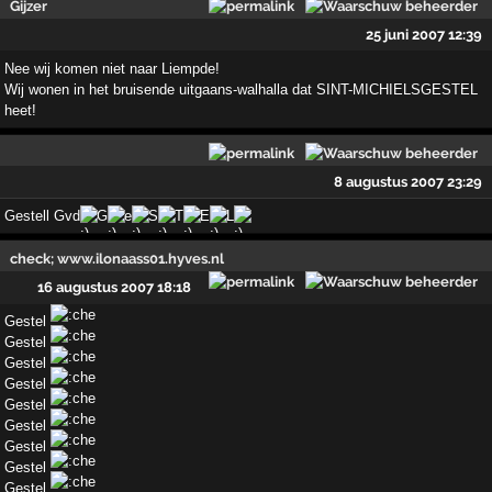
Gijzer
25 juni 2007 12:39
Nee wij komen niet naar Liempde!
Wij wonen in het bruisende uitgaans-walhalla dat SINT-MICHIELSGESTEL
heet!
8 augustus 2007 23:29
Gestell Gvd
G
e
S
T
E
L
check; www.ilonaass01.hyves.nl
16 augustus 2007 18:18
Gestel
Gestel
Gestel
Gestel
Gestel
Gestel
Gestel
Gestel
Gestel