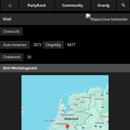
Jij
Partyflock
Community
Overig
🔍
Stad
Overzicht
Auto-renames
· 2672
Ongeldig
· 8477
Onbekend
· 18
Sint-Michielsgestel