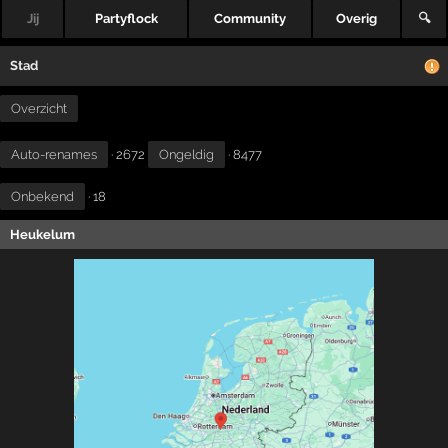
Jij
Partyflock
Community
Overig
🔍
Stad
Overzicht
Auto-renames
· 2672
Ongeldig
· 8477
Onbekend
· 18
Heukelum