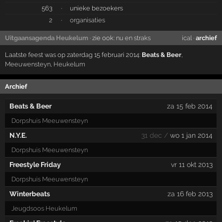
563
·
unieke bezoekers
2
·
organisaties
Uitgaansagenda Heukelum
· zie ook:
nu en straks
ical
·
archief
Laatste feest was op zaterdag 15 februari 2014:
Beats & Beer
,
Meeuwensteyn
,
Heukelum
Archief
Beats & Beer
za 15 feb 2014
Dorpshuis Meeuwensteyn
N.Y.E.
31 dec /
wo 1 jan 2014
Dorpshuis Meeuwensteyn
Freestyle Friday
vr 11 okt 2013
Dorpshuis Meeuwensteyn
Winterbeats
za 16 feb 2013
Jeugdsoos Heukelum