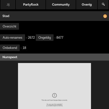
Jij
Partyflock
Community
Overig
🔍
Stad
Overzicht
Auto-renames
· 2672
Ongeldig
· 8477
Onbekend
· 18
Nunspeet