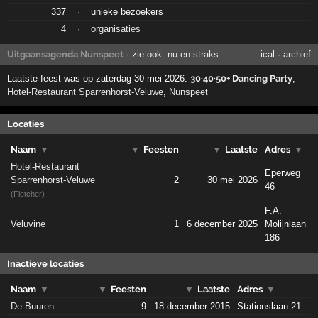
337
·
unieke bezoekers
4
·
organisaties
Uitgaansagenda Nunspeet
· zie ook:
nu en straks
ical
·
archief
Laatste feest was op zaterdag 30 mei 2026:
30·40·50+ Dancing Party
,
Hotel-Restaurant Sparrenhorst-Veluwe
,
Nunspeet
Locaties
Naam
▼
▼
Feesten
▼
Laatste
Adres
▼
Hotel-Restaurant
Eperweg
Sparrenhorst-Veluwe
2
30 mei 2026
46
(Fletcher)
F.A.
Veluvine
1
6 december 2025
Molijnlaan
186
Inactieve locaties
Naam
▼
▼
Feesten
▼
Laatste
Adres
▼
De Buuren
9
18 december 2015
Stationslaan 21