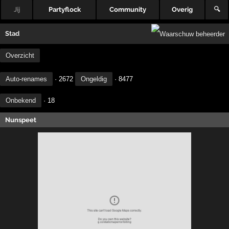
Jij
Partyflock
Community
Overig
🔍
Stad
Overzicht
Auto-renames
· 2672
Ongeldig
· 8477
Onbekend
· 18
Nunspeet