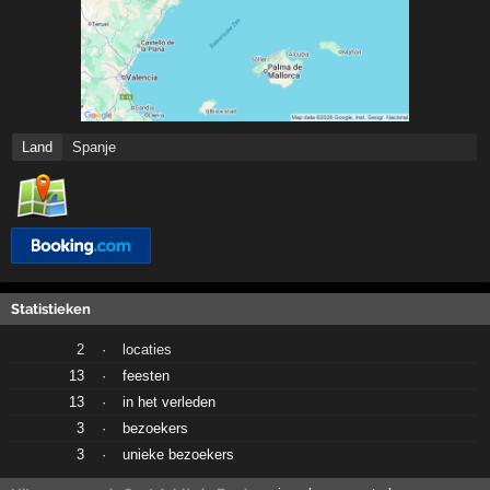
Land
Spanje
Statistieken
2
·
locaties
13
·
feesten
13
·
in het verleden
3
·
bezoekers
3
·
unieke bezoekers