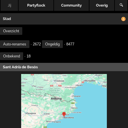
Jij
Partyflock
Community
Overig
🔍
Stad
Overzicht
Auto-renames
· 2672
Ongeldig
· 8477
Onbekend
· 18
Sant Adrià de Besòs