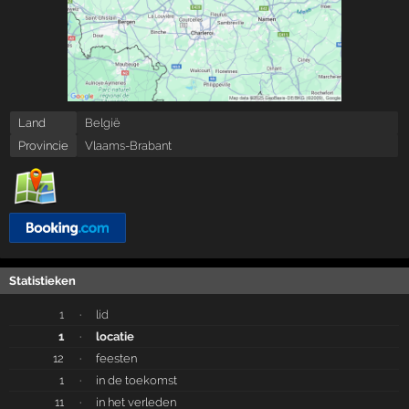
Land
België
Provincie
Vlaams-Brabant
Statistieken
1
·
lid
1
·
locatie
12
·
feesten
1
·
in de toekomst
11
·
in het verleden