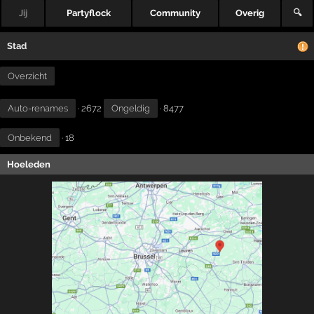
Jij
Partyflock
Community
Overig
🔍
Stad
Overzicht
Auto-renames
· 2672
Ongeldig
· 8477
Onbekend
· 18
Hoeleden