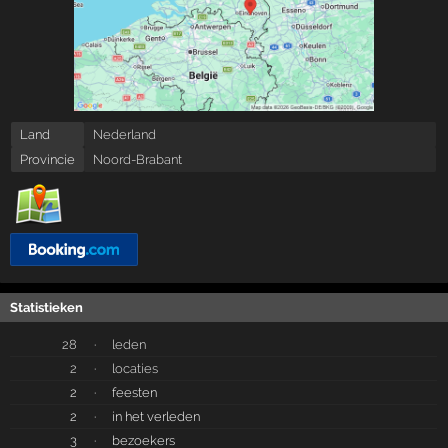
Land
Nederland
Provincie
Noord-Brabant
Statistieken
28
·
leden
2
·
locaties
2
·
feesten
2
·
in het verleden
3
·
bezoekers