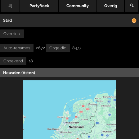
Jij
Partyflock
Community
Overig
🔍
Stad
Overzicht
Auto-renames
· 2672
Ongeldig
· 8477
Onbekend
· 18
Heusden (Asten)