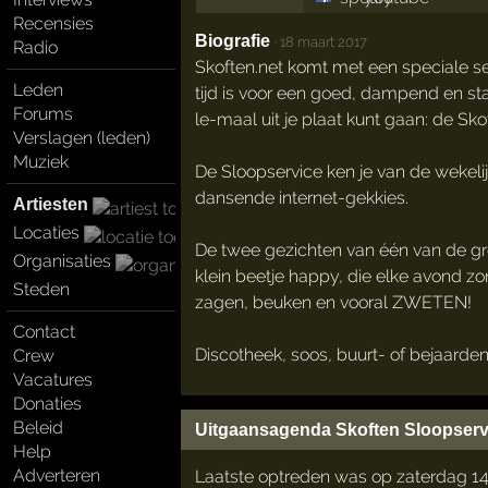
Recensies
Biografie
·
18 maart 2017
Radio
Skoften.net komt met een speciale s
Leden
tijd is voor een goed, dampend en st
Forums
le-maal uit je plaat kunt gaan: de Sk
Verslagen (leden)
Muziek
De Sloopservice ken je van de wekel
dansende internet-gekkies.
Artiesten
Locaties
De twee gezichten van één van de gr
Organisaties
klein beetje happy, die elke avond zo
Steden
zagen, beuken en vooral ZWETEN!
Contact
Discotheek, soos, buurt- of bejaardente
Crew
Vacatures
Donaties
Beleid
Uitgaansagenda Skoften Sloopserv
Help
Adverteren
Laatste optreden was op zaterdag 1