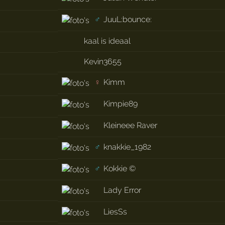
♂
JuuL:bounce:
kaal is ideaal
Kevin3655
♀
Kimm
Kimpie89
Kleineee Raver
♂
knakkie_1982
♂
Kokkie ©
Lady Error
LiesSs