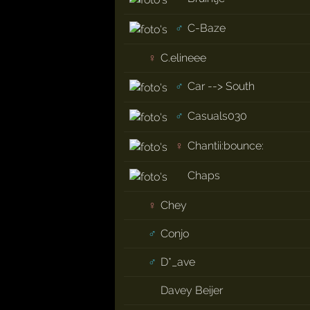
♂
C-Baze
♀
C.elineee
♂
Car --> South
♂
Casuals030
♀
Chantii:bounce:
Chaps
♀
Chey
♂
Conjo
♂
D*_ave
Davey Beijer