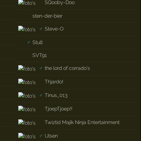
SQooby-Doo
sten-der-bier
♂
Steve-O
♂
Stult
SVT91
♂
the lord of corrado's
Thjardo!
♂
Tinus_013
TjoepTjoep!!
Twiztid Majik Ninja Entertainment
♂
Ulsen