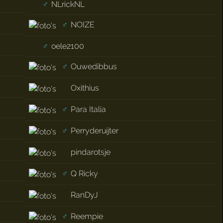
♂
NLrickNL
♂
NOIZE
♂
oele2100
♂
Ouwedibbus
Oxithius
♂
Para Italia
♂
Perryderuijter
pindarotsje
♂
Q Ricky
RanDyJ
♂
Reempie