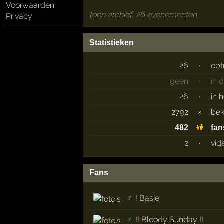
Voorwaarden
toon archief, 26 evenementen
Privacy
Statistieken
26
·
opt
geen
·
in 
26
·
in 
2792
×
be
482
fan
2
·
vid
Fans
♂
! Basje
♂
!! Bloody Sunday !!