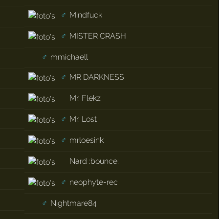
♂
Mindfuck
♂
MISTER CRASH
♂
mmichaell
♂
MR DARKNESS
Mr. Flekz
♂
Mr. Lost
♂
mrloesink
Nard :bounce:
♂
neophyte-rec
♂
Nightmare84