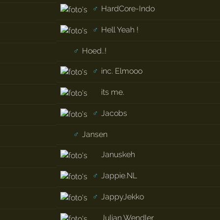
♂
HardCore-Indo
♂
Hell Yeah !
♂
Hoed..!
♂
inc. Elmooo
its me.
♂
Jacobs
♂
Jansen
Januskeh
♂
Jappie.NL
♂
JappyJekko
Julian Wendler