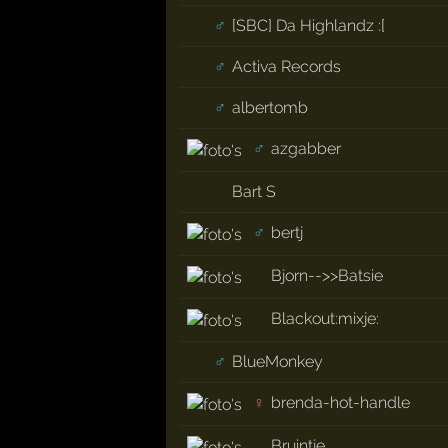
♂
[SBC] Da Highlandz :[
♂
Activa Records
♂
albertomb
♂
azgabber
Bart S
♂
bertj
Bjorn-->>Batsie
Blackout:mixje:
♂
BlueMonkey
♀
brenda-hot-handle
Bruintje