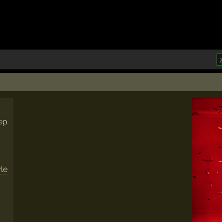
oep
yle