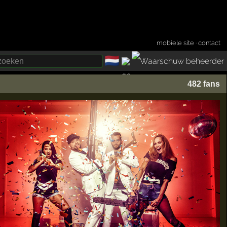
mobiele site
·
contact
🇳🇱
­
482 fans