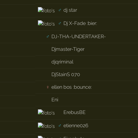
♂
dj star
♂
Dj X-Fade :bier:
♂
DJ-THA-UNDERTAKER-
Djmaster-Tiger
djqriminal
DjStainS 070
♀
ellen bos :bounce:
Eni
ErebusBE
♂
etienne026