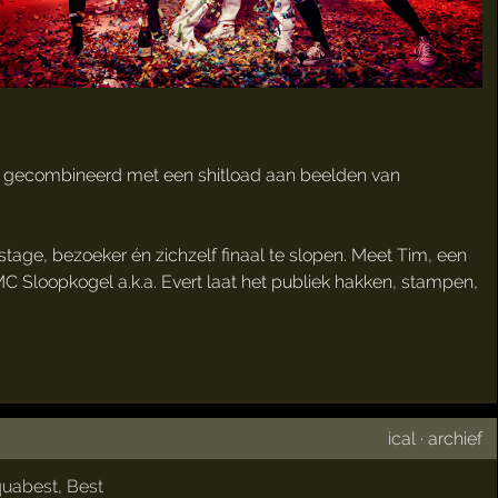
ore gecombineerd met een shitload aan beelden van
age, bezoeker én zichzelf finaal te slopen. Meet Tim, een
MC Sloopkogel a.k.a. Evert laat het publiek hakken, stampen,
ical
·
archief
quabest
,
Best