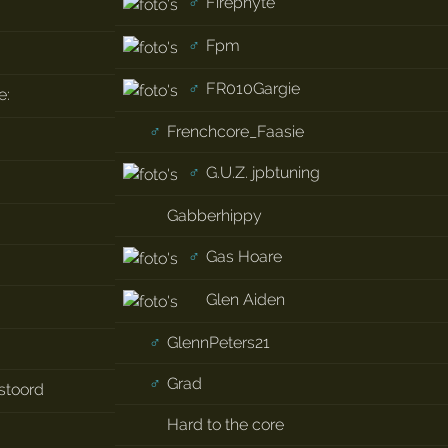
♂
Firephyte
♂
Fpm
♂
FR010Gargie
e:
♂
Frenchcore_Faasie
♂
G.U.Z. jpbtuning
Gabberhippy
♂
Gas Hoare
Glen Aiden
♂
GlennPeters21
♂
Grad
stoord
Hard to the core