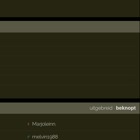
uitgebreid
·
beknopt
♀
Marjoleinn.
♂
melvin1988