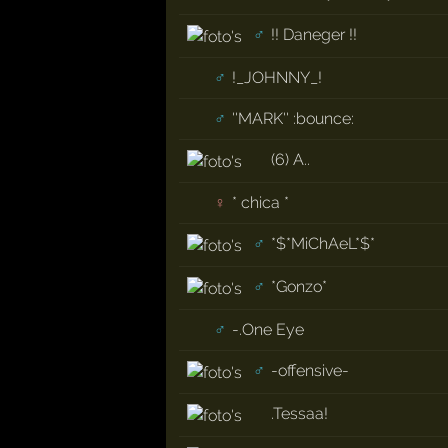
♂
!! Daneger !!
♂
!_JOHNNY_!
♂
''MARK'' :bounce:
(6) A..
♀
* chica *
♂
*$*MiChAeL*$*
♂
*Gonzo*
♂
-.One Eye
♂
-offensive-
.Tessaa!