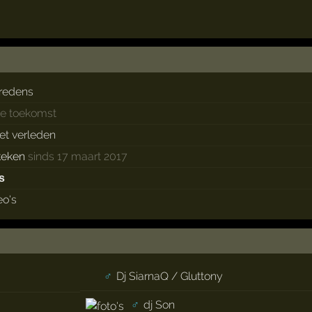
redens
de toekomst
het verleden
keken
sinds 17 maart 2017
s
eo's
♂
Dj SiarnaQ / Gluttony
♂
dj Son