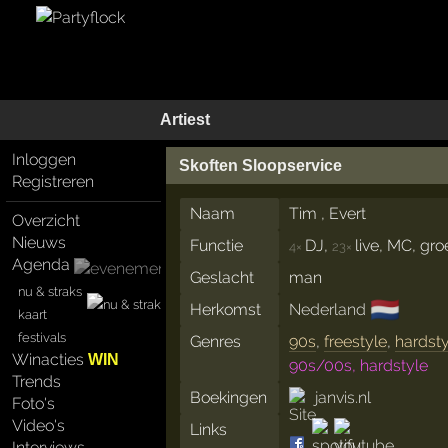
Artiest
Inloggen
Skoften Sloopservice
Registreren
Naam
Tim , Evert
Overzicht
Nieuws
Functie
DJ,
live, MC, gr
4×
23×
Agenda
Geslacht
man
nu & straks
🇳🇱
Herkomst
Nederland
kaart
festivals
Genres
90s
,
freestyle
,
hardst
Winacties
WIN
90s/00s, hardstyle
Trends
Boekingen
janvis.nl
Foto's
Video's
Links
Interviews