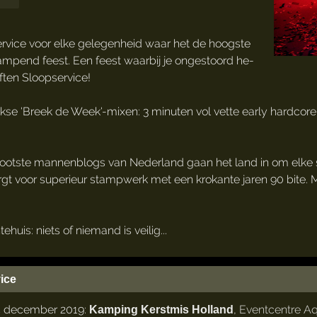
ervice voor elke gelegenheid waar het de hoogste
ampend feest. Een feest waarbij je ongestoord he-
often Sloopservice!
ijkse 'Breek de Week'-mixen: 3 minuten vol vette early hardc
ootste mannenblogs van Nederland gaan het land in om elke st
rgt voor superieur stampwerk met een krokante jaren 90 bite. 
huis: niets of niemand is veilig...
ice
4 december 2019:
,
Eventcentre A
Kamping Kerstmis Holland