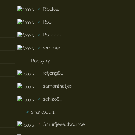
♂
Ricckje.
♂
Rob
♂
Robbbb
♂
rommert
Roosyay
rotjong80
samanthatjex
♂
schizo84
♂
sharkpaul1
♀
Smurfjeee. :bounce: