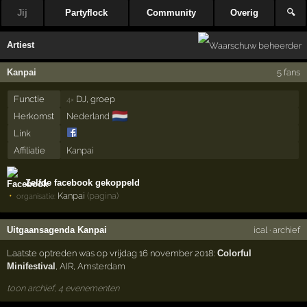
Jij
Partyflock
Community
Overig
🔍
Artiest
Kanpai
5 fans
Functie
DJ, groep
4×
🇳🇱
Herkomst
Nederland
Link
Affiliatie
Kanpai
Zelfde facebook gekoppeld
Kanpai
(pagina)
organisatie:
Uitgaansagenda Kanpai
ical
·
archief
Laatste optreden was op vrijdag 16 november 2018:
Colorful
Minifestival
,
AIR
,
Amsterdam
toon archief, 4 evenementen