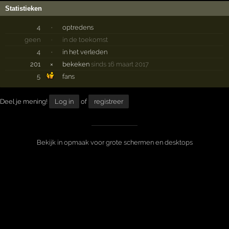
Statistieken
4
·
optredens
geen
·
in de toekomst
4
·
in het verleden
201
×
bekeken
sinds 16 maart 2017
5
fans
Deel je mening!
Log in
of
registreer
Bekijk in opmaak voor grote schermen en desktops