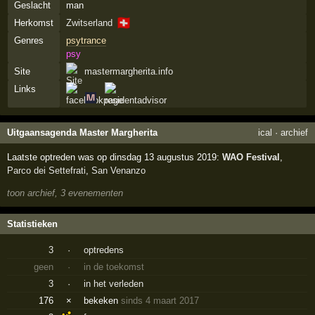
Geslacht
man
🇨🇭
Herkomst
Zwitserland
Genres
psytrance
psy
Site
mastermargherita.info
Links
Uitgaansagenda Master Margherita
ical
·
archief
Laatste optreden was op dinsdag 13 augustus 2019:
WAO Festival
,
Parco dei Settefrati
,
San Venanzo
toon archief, 3 evenementen
Statistieken
3
·
optredens
geen
·
in de toekomst
3
·
in het verleden
176
×
bekeken
sinds 4 maart 2017