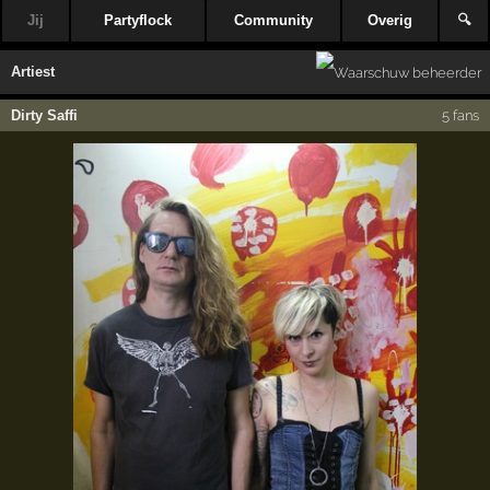
Jij
Partyflock
Community
Overig
🔍
Artiest
Dirty Saffi
5 fans