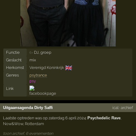
Functie
DJ, groep
6×
Geslacht
mix
🇬🇧
Herkomst
Verenigd Koninkrijk
Genres
psytrance
psy
Link
Uitgaansagenda Dirty Saffi
ical
·
archief
Laatste optreden was op zaterdag 6 april 2024:
Psychedelic Rave
,
Now&Wow
,
Rotterdam
toon archief, 6 evenementen