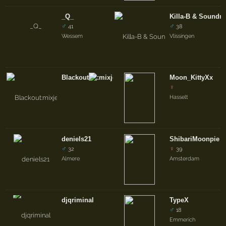
_Q_
Killa-B & Soundmi
♂
♂
41
38
Wessem
Vlissingen
Blackout
Moon_KittyXx
♀
Hasselt
deniels21
ShibariMoonpie
♂
♀
32
39
Almere
Amsterdam
djqriminal
TypeX
♂
18
Emmerich