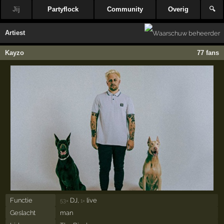
Jij
Partyflock
Community
Overig
🔍
Artiest
Kayzo
77 fans
Functie
DJ,
live
53×
1×
Geslacht
man