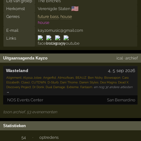
Lid van groep
The Binches
🇺🇸
Herkomst
Verenigde Staten
Genres
future bass
,
house
house
E-mail
kayzomusic@gmail.com
Links
Uitgaansagenda Kayzo
ical
·
archief
Wasteland
4
,
5
sep 2026
Alignment
,
Alyssa Jolee
,
Angerfist
,
Atmozfears
,
BEAUZ
,
Ben Nicky
,
Bioweapon
,
Cara
Elizabeth
,
Clawz
,
CUTDWN
,
D-Sturb
,
Dani Thorne
,
Darren Styles
,
Dea Magna
,
Dead X
,
Discovery Project
,
Dr Donk
,
Dual Damage
,
Extreme
,
Fantasm
,
en nog 32 andere artiesten
→
NOS Events Center
San Bernardino
toon archief, 53 evenementen
Statistieken
54
·
optredens