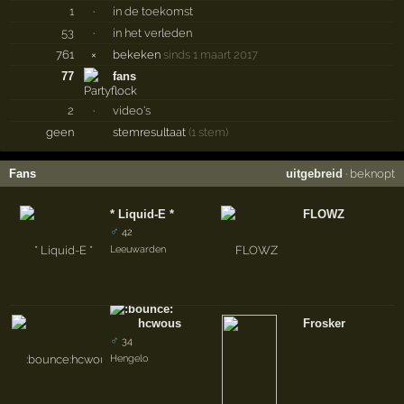
1
·
in de toekomst
53
·
in het verleden
761
×
bekeken
sinds 1 maart 2017
77
fans
2
·
video's
geen
stemresultaat
(1 stem)
Fans
uitgebreid
·
beknopt
* Liquid-E *
FLOWZ
♂
42
Leeuwarden
hcwous
Frosker
♂
34
Hengelo