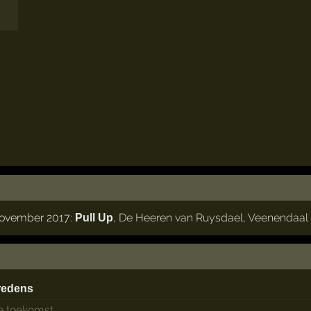
 november 2017:
,
De Heeren van Ruysdael
,
Veenendaal
Pull Up
redens
de toekomst