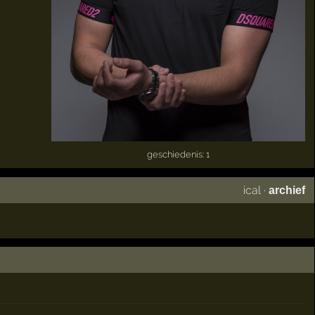
geschiedenis: 1
ical
·
archief