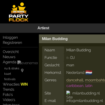
Artiest
Inloggen
Milan Budding
Registreren
Naam
Milan Budding
Overzicht
Nieuws
Functie
DJ
8×
Agenda
Geslacht
man
nu & straks
🇳🇱
Herkomst
Nederland
kaart
festivals
Genres
dancehall
,
moombaht
Winacties
WIN
caribbean, latin
Trends
Site
milanbudding.nl
Foto's
Video's
E-mail
info@milanbudding.nl
Interviews