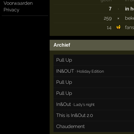
Voorwaarden
·
7
in 
Privacy
259
×
bek
14
fan
Archief
Pull Up
IN&OUT
·
Holiday Edition
Pull Up
Pull Up
In&Out
·
Lady's night
This is In&Out 2.0
Chaudement