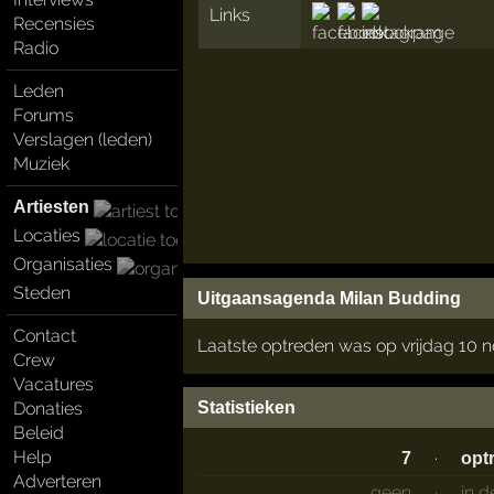
Links
Recensies
Radio
Leden
Forums
Verslagen (leden)
Muziek
Artiesten
Locaties
Organisaties
Steden
Uitgaansagenda Milan Budding
Contact
Laatste optreden was op vrijdag 10
Crew
Vacatures
Statistieken
Donaties
Beleid
Help
·
7
opt
Adverteren
geen
·
in 