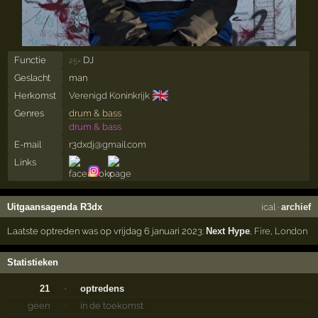
Functie
DJ
25×
Geslacht
man
🇬🇧
Herkomst
Verenigd Koninkrijk
Genres
drum & bass
drum & bass
E-mail
r3dxdj@gmail.com
Links
Uitgaansagenda R3dx
ical
·
archief
Laatste optreden was op vrijdag 6 januari 2023:
Next Hype
,
Fire
,
London
Statistieken
21
·
optredens
geen
·
in de toekomst