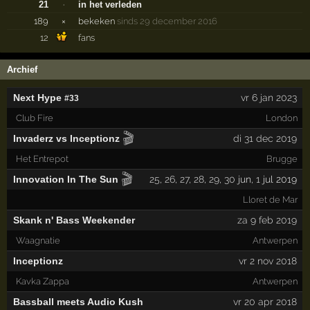
21
·
in het verleden
189
×
bekeken
sinds 29 december 2016
12
fans
Archief
Next Hype
vr 6 jan 2023
#33
Club Fire
London
🎬
Invaderz vs Inceptionz
di 31 dec 2019
Het Entrepot
Brugge
🎬
Innovation In The Sun
25
,
26
,
27
,
28
,
29
,
30
jun,
1
jul 2019
Lloret de Mar
Skank n' Bass Weekender
za 9 feb 2019
Waagnatie
Antwerpen
Inceptionz
vr 2 nov 2018
Kavka Zappa
Antwerpen
Bassball meets Audio Kush
vr 20 apr 2018