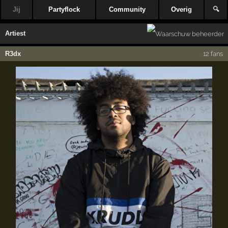
Jij
Partyflock
Community
Overig
🔍
Artiest
R3dx
12 fans