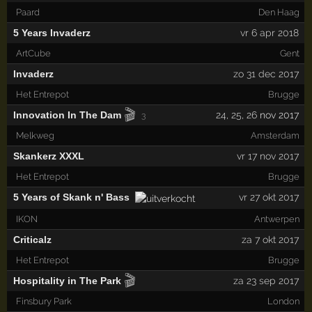
Paard
Den Haag
5 Years Invaderz
vr 6 apr 2018
ArtCube
Gent
Invaderz
zo 31 dec 2017
Het Entrepot
Brugge
🎬
Innovation In The Dam
24
,
25
,
26
nov 2017
3
Melkweg
Amsterdam
Skankerz XXXL
vr 17 nov 2017
Het Entrepot
Brugge
5 Years of Skank n' Bass
vr 27 okt 2017
IKON
Antwerpen
Criticalz
za 7 okt 2017
Het Entrepot
Brugge
🎬
Hospitality in The Park
za 23 sep 2017
Finsbury Park
London