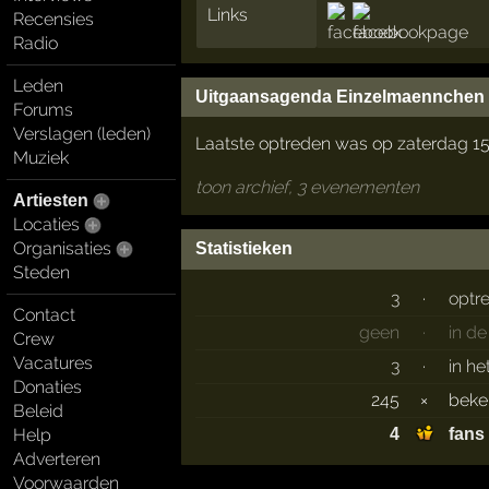
Links
Recensies
Radio
Leden
Uitgaansagenda Einzelmaennchen
Forums
Verslagen (leden)
Laatste optreden was op zaterdag 15 
Muziek
toon archief, 3 evenementen
Artiesten
Locaties
Organisaties
Statistieken
Steden
3
·
optr
Contact
geen
·
in d
Crew
Vacatures
3
·
in he
Donaties
245
×
bek
Beleid
Help
4
fans
Adverteren
Voorwaarden