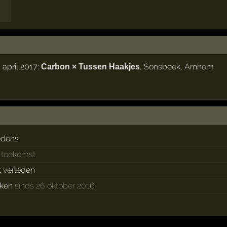
april 2017:
,
Sonsbeek
,
Arnhem
Carbon × Tussen Haakjes
edens
e toekomst
t verleden
eken
sinds 26 oktober 2016