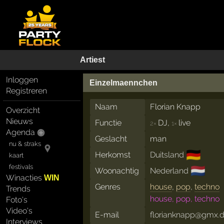
Artiest
Inloggen
Einzelmaennchen
Registreren
Naam
Florian Knapp
Overzicht
Nieuws
Functie
DJ,
live
2×
1×
Agenda
Geslacht
man
nu & straks
🇩🇪
Herkomst
Duitsland
kaart
festivals
🇳🇱
Woonachtig
Nederland
Winacties
WIN
Genres
house
,
pop
,
techno
Trends
house, pop, techno
Foto's
Video's
E-mail
florianknapp@gmx.
Interviews