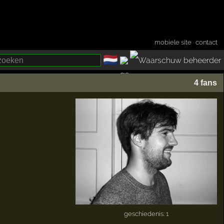
mobiele site
·
contact
🇳🇱
­
4 fans
geschiedenis: 1