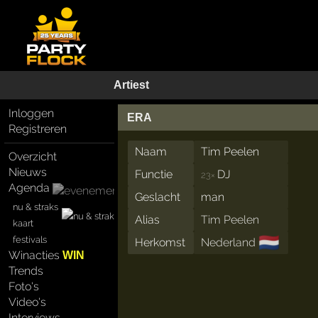
Artiest
Inloggen
ERA
Registreren
Naam
Tim Peelen
Overzicht
Nieuws
Functie
DJ
23×
Agenda
Geslacht
man
nu & straks
Alias
Tim Peelen
kaart
🇳🇱
festivals
Herkomst
Nederland
Winacties
WIN
Trends
Foto's
Video's
Interviews