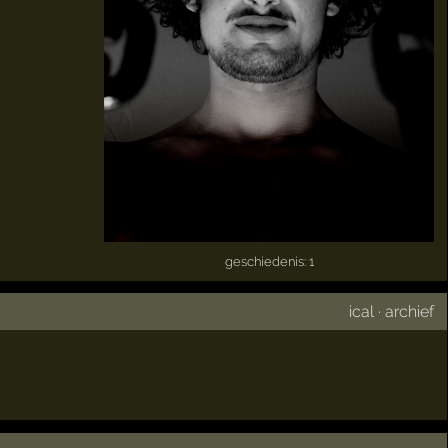
geschiedenis: 1
ical
·
archief