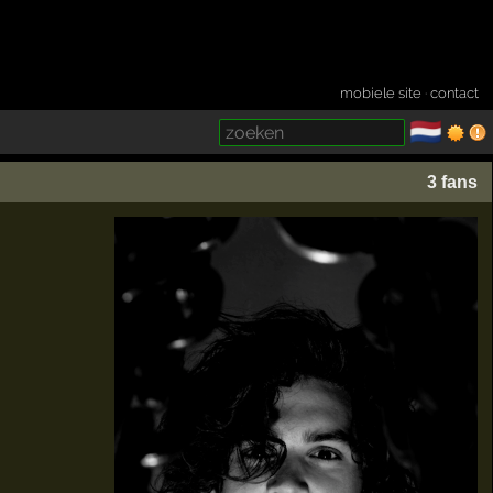
mobiele site
·
contact
🇳🇱
­
3 fans