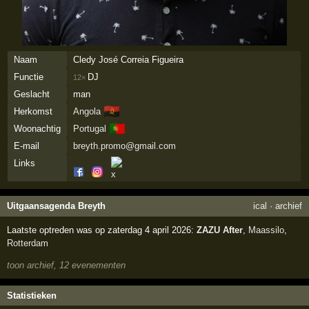
Naam
Cledy José Correia Figueira
Functie
DJ
12×
Geslacht
man
🇦🇴
Herkomst
Angola
🇵🇹
Woonachtig
Portugal
E-mail
breyth.promo@gmail.com
Links
Uitgaansagenda Breyth
ical
·
archief
Laatste optreden was op zaterdag 4 april 2026:
ZAZU After
,
Maassilo
,
Rotterdam
toon archief, 12 evenementen
Statistieken