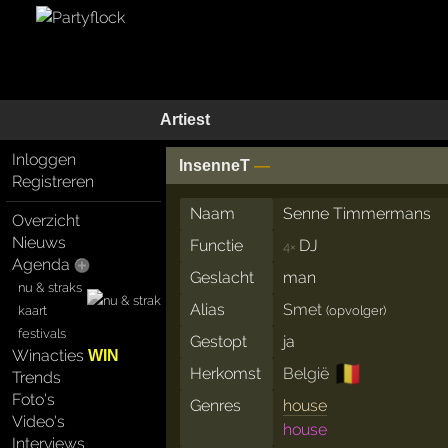
Artiest
Inloggen
InsenneT
—
Registreren
Naam
Senne Timmermans
Overzicht
Nieuws
Functie
DJ
4×
Agenda
Geslacht
man
nu & straks
Alias
Smet
(opvolger)
kaart
festivals
Gestopt
ja
Winacties
WIN
🇧🇪
Herkomst
België
Trends
Foto's
Genres
house
Video's
house
Interviews