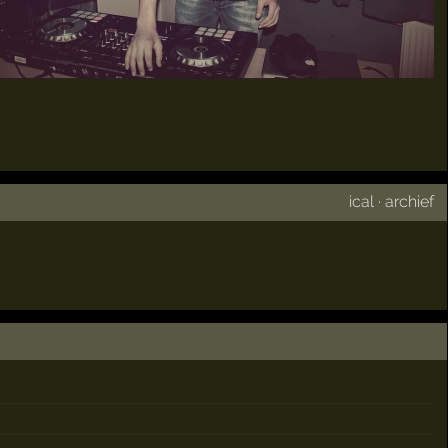
ical
·
archief