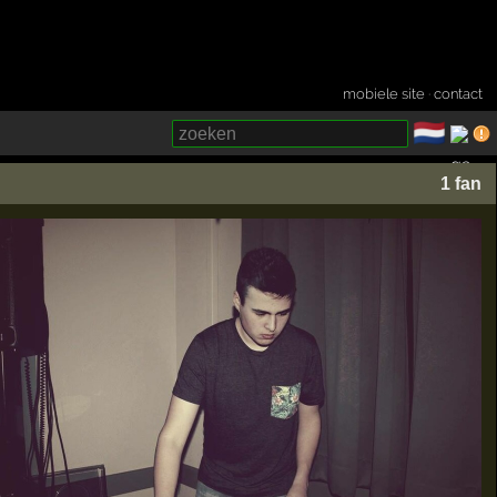
mobiele site
·
contact
🇳🇱
­
1 fan