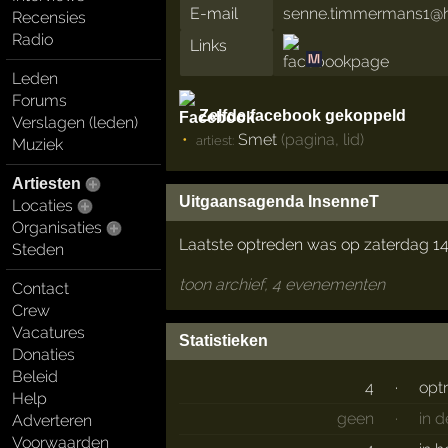
E-mail
senne.timmermans1@h
Recensies
Radio
Links
Leden
Forums
Zelfde facebook gekoppeld
Verslagen (leden)
Smet
(pagina, lid)
artiest:
Muziek
Artiesten
Uitgaansagenda InsenneT
Locaties
Organisaties
Laatste optreden was op zaterdag 14
Steden
toon archief, 4 evenementen
Contact
Crew
Vacatures
Statistieken
Donaties
Beleid
4
·
opt
Help
geen
·
in 
Adverteren
Voorwaarden