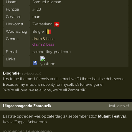
Naam
Samuel Allaman
Functie
DJ
2×
Geslacht
man
🇨🇭
Herkomst
Zwitserland
🇧🇪
Woonachtig
België
Genres
drum & bass
drum & bass
E-mail
zamouzik@gmail.com
Links
Biografie
·
1 oktober 2016
I try to be the most friendly and interactive DJ there is in the dnb-scene.
Because my music is not only for myself, it's for everyone!
"We're all love, we're all one, we're all Zamouzik"
Uitgaansagenda Zamouzik
ical
·
archief
Laatste optreden was op zaterdag 23 september 2017:
Mutant Festival
,
Kavka Zappa
,
Antwerpen
toon archief, 2 evenementen