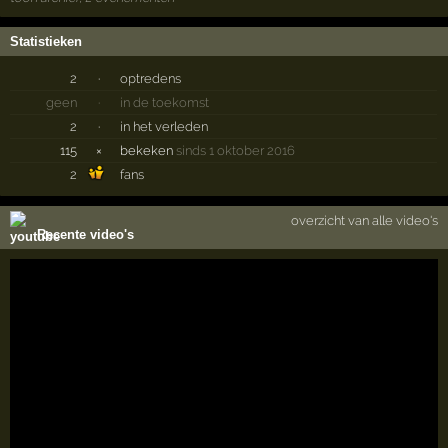
Statistieken
2
·
optredens
geen
·
in de toekomst
2
·
in het verleden
115
×
bekeken
sinds 1 oktober 2016
2
fans
overzicht van alle video's
Recente video's