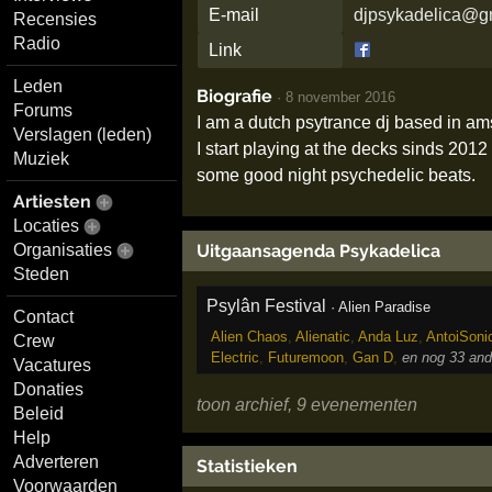
E-mail
djpsykadelica@g
Recensies
Radio
Link
Leden
Biografie
·
8 november 2016
Forums
I am a dutch psytrance dj based in am
Verslagen (leden)
I start playing at the decks sinds 2012 
Muziek
some good night psychedelic beats.
Artiesten
Locaties
Uitgaansagenda Psykadelica
Organisaties
Steden
Psylân Festival
·
Alien Paradise
Contact
Alien Chaos
,
Alienatic
,
Anda Luz
,
AntoiSoni
Crew
Electric
,
Futuremoon
,
Gan D
,
en nog 33 and
Vacatures
Donaties
toon archief, 9 evenementen
Beleid
Help
Adverteren
Statistieken
Voorwaarden