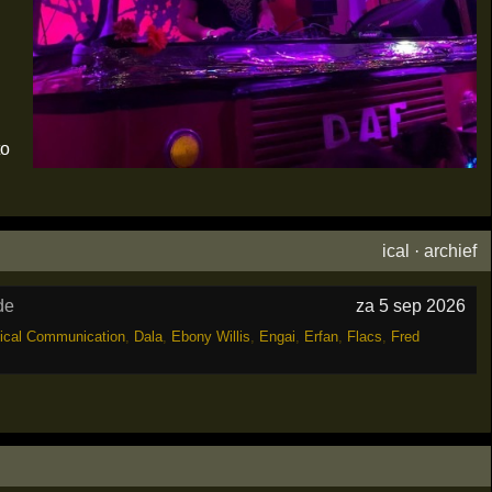
to
ical
·
archief
de
za 5 sep 2026
tical Communication
,
Dala
,
Ebony Willis
,
Engai
,
Erfan
,
Flacs
,
Fred