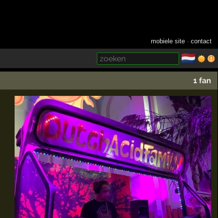
mobiele site
·
contact
🇳🇱
­
1 fan