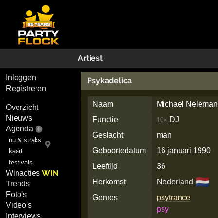
Artiest
Inloggen
Psykadelica
Registreren
Naam
Michael Neleman
Overzicht
Nieuws
Functie
DJ
10×
Agenda
Geslacht
man
nu & straks
Geboortedatum
16 januari 1990
kaart
festivals
Leeftijd
36
WIN
Winacties
🇳🇱
Herkomst
Nederland
Trends
Foto's
Genres
psytrance
Video's
psy
Interviews