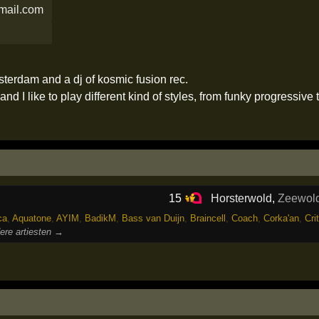
mail.com
sterdam and a dj of kosmic fusion rec.
and I like to play different kind of styles, from funky progressive 
15
Horsterwold
,
Zeewol
ca
,
Aquatone
,
AYIM
,
BadikM
,
Bass van Duijn
,
Braincell
,
Coach
,
Corka'an
,
Cri
ere artiesten →