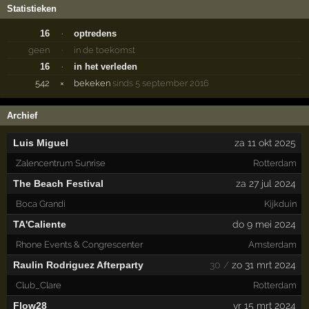
Statistieken
16
·
optredens
geen
·
in de toekomst
16
·
in het verleden
542
×
bekeken
sinds 5 september 2016
Archief
Luis Miguel
za 11 okt 2025
Zalencentrum Sunrise
Rotterdam
The Beach Festival
za 27 jul 2024
Boca Grandi
Kijkduin
TA'Caliente
do 9 mei 2024
Rhone Events & Congrescenter
Amsterdam
Raulin Rodriguez Afterparty
30 /
zo 31 mrt 2024
Club_Clare
Rotterdam
Flow28
vr 15 mrt 2024