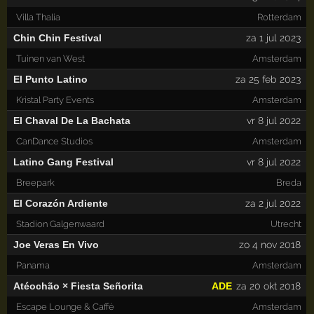
Villa Thalia
Rotterdam
Chin Chin Festival
za 1 jul 2023
Tuinen van West
Amsterdam
El Punto Latino
za 25 feb 2023
Kristal Party Events
Amsterdam
El Chaval De La Bachata
vr 8 jul 2022
CanDance Studios
Amsterdam
Latino Gang Festival
vr 8 jul 2022
Breepark
Breda
El Corazón Ardiente
za 2 jul 2022
Stadion Galgenwaard
Utrecht
Joe Veras En Vivo
zo 4 nov 2018
Panama
Amsterdam
Atéochão × Fiesta Señorita
ADE
za 20 okt 2018
Escape Lounge & Caffé
Amsterdam