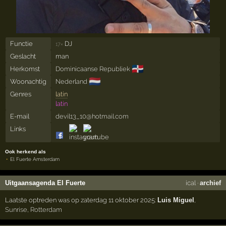
Functie
DJ
17×
Geslacht
man
🇩🇴
Herkomst
Dominicaanse Republiek
🇳🇱
Woonachtig
Nederland
Genres
latin
latin
E-mail
devil13_10@hotmail.com
Links
Ook herkend als
El Fuerte Amsterdam
Uitgaansagenda El Fuerte
ical
·
archief
Laatste optreden was op zaterdag 11 oktober 2025:
Luis Miguel
,
Sunrise
,
Rotterdam