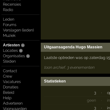
Recensies
Radio
Leden
Forums
Verslagen (leden)
Muziek
Artiesten
Uitgaansagenda Hugo Massien
Locaties
Organisaties
Laatste optreden was op zaterdag 15 
Steden
toon archief, 3 evenementen
Contact
Crew
Statistieken
Vacatures
Donaties
Beleid
3
·
o
Help
geen
·
i
Adverteren
3
·
i
Voorwaarden