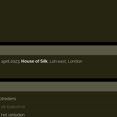
april 2023:
,
Ldn.east
,
London
House of Silk
ptredens
n de toekomst
n het verleden