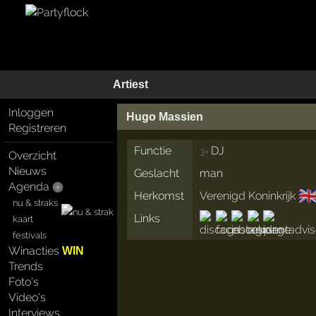
Artiest
Inloggen
Hugo Massien
Registreren
Functie
DJ
3×
Overzicht
Nieuws
Geslacht
man
Agenda
🇬
Herkomst
Verenigd Koninkrijk
nu & straks
Links
kaart
festivals
Winacties
WIN
Trends
Foto's
Video's
Interviews