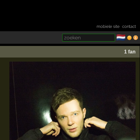
mobiele site
·
contact
🇳🇱
­
1 fan