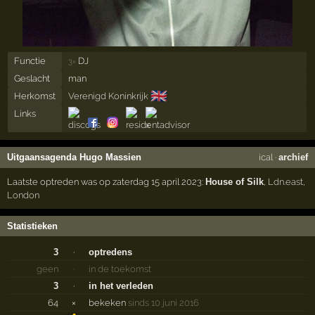
Functie
DJ
3×
Geslacht
man
🇬🇧
Herkomst
Verenigd Koninkrijk
Links
Uitgaansagenda Hugo Massien
ical
·
archief
Laatste optreden was op zaterdag 15 april 2023:
House of Silk
,
Ldn.east
,
London
Statistieken
3
·
optredens
geen
·
in de toekomst
3
·
in het verleden
64
×
bekeken
sinds 10 juni 2016