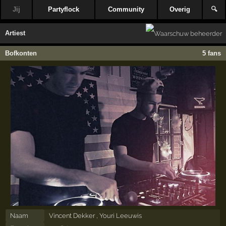
Jij
Partyflock
Community
Overig
🔍
Artiest
Bofkonten
5 fans
Naam
Vincent Dekker , Youri Leeuwis