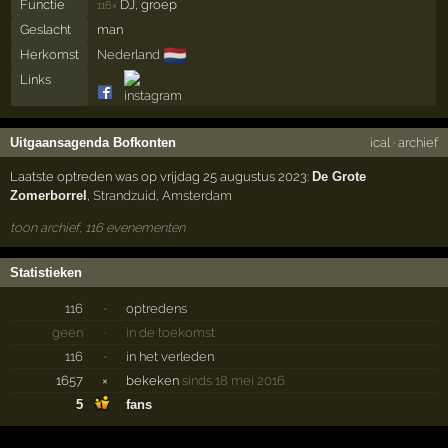
Functie
DJ, groep
116×
Geslacht
man
🇳🇱
Herkomst
Nederland
Links
Uitgaansagenda Bofkonten
ical
·
archief
Laatste optreden was op vrijdag 25 augustus 2023:
De Grote
Zomerborrel
,
Strandzuid
,
Amsterdam
toon archief, 116 evenementen
Statistieken
116
·
optredens
geen
·
in de toekomst
116
·
in het verleden
1657
×
bekeken
sinds 18 mei 2016
5
fans