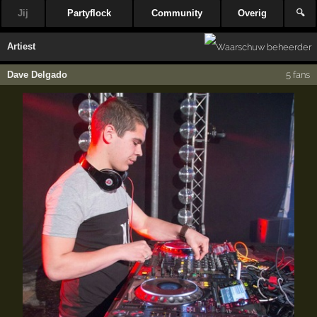
Jij
Partyflock
Community
Overig
🔍
Artiest
Dave Delgado
5 fans