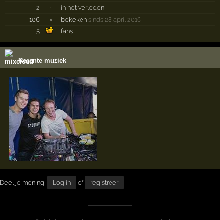
2
·
in het verleden
106
×
bekeken
sinds 28 april 2016
5
fans
Recente muziek
Deel je mening!
Log in
of
registreer