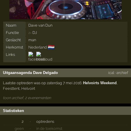
Naam
Dave van Dun
Functie
DJ
2×
Geslacht
man
🇳🇱
Herkomst
Nederland
Links
Uitgaansagenda Dave Delgado
ical
·
archief
Laatste optreden was op zaterdag 7 mei 2016:
Helvoirts Weekend
,
Feesttent
,
Helvoirt
toon archief, 2 evenementen
Statistieken
2
·
optredens
geen
·
in de toekomst