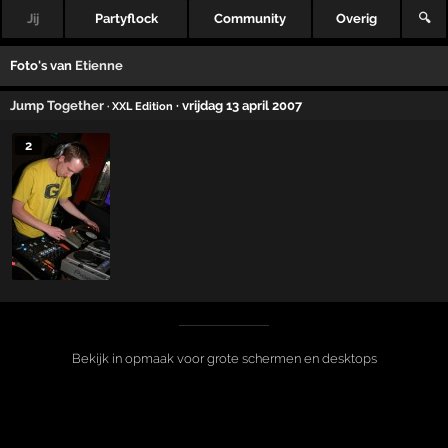
Jij
Partyflock
Community
Overig
🔍
Foto's van
Etienne
Jump Together
· vrijdag 13 april 2007
· XXL Edition
2
Bekijk in opmaak voor grote schermen en desktops